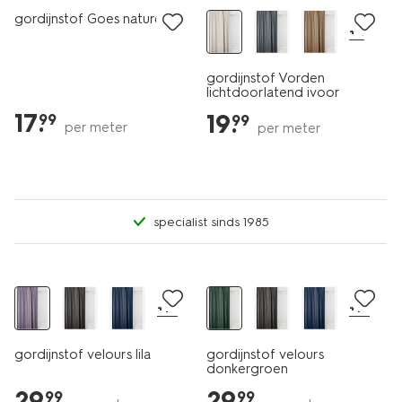
gordijnstof Goes naturel
+4
gordijnstof Vorden
lichtdoorlatend ivoor
17
.
19
.
99
99
per meter
per meter
specialist sinds 1985
+17
+17
gordijnstof velours lila
gordijnstof velours
donkergroen
29
.
29
.
99
99