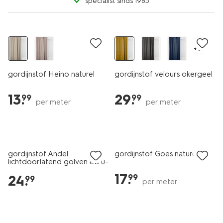
specialist sinds 1985
+17
gordijnstof Heino naturel
gordijnstof velours okergeel
13
.
29
.
99
99
per meter
per meter
gordijnstof Andel
gordijnstof Goes naturel
lichtdoorlatend golven ecru-
groen
17
.
24
.
99
99
per meter