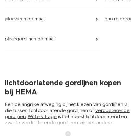
jaloezieën op maat
duo rolgordij
plisségordijnen op maat
lichtdoorlatende gordijnen kopen
bij HEMA
Een belangrijke afweging bij het kiezen van gordijnen is
die tussen lichtdoorlatende gordijnen of
verduisterende
gordijnen
.
Witte vitrage
is het meest lichtdoorlatend en
zwarte verduisterende gordijnen zijn het andere
uiterste. Daartussen heb je nog allerlei soorten waar je
uit kunt kiezen. En dan is ook de kleur nog iets om over