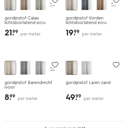
+6
+4
gordijnstof Calais
gordijnstof Vorden
lichtdoorlatend ecru
lichtdoorlatend ecru
21
.
19
.
99
99
per meter
per meter
+2
gordijnstof Barendrecht
gordijnstof Laren zand
ivoor
8
.
49
.
99
99
per meter
per meter