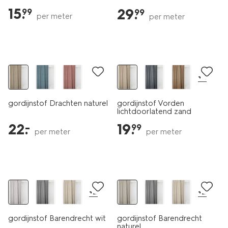
15
.
29
.
99
99
per meter
per meter
+4
gordijnstof Drachten naturel
gordijnstof Vorden
lichtdoorlatend zand
22
.
19
.
–
99
per meter
per meter
+2
+2
gordijnstof Barendrecht wit
gordijnstof Barendrecht
naturel