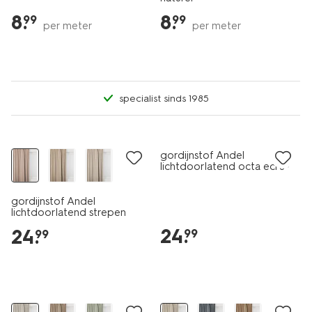
8
.
8
.
99
99
per meter
per meter
specialist sinds 1985
gordijnstof Andel
lichtdoorlatend octa ecru-
cognac
gordijnstof Andel
lichtdoorlatend strepen
ecru-terra
24
.
24
.
99
99