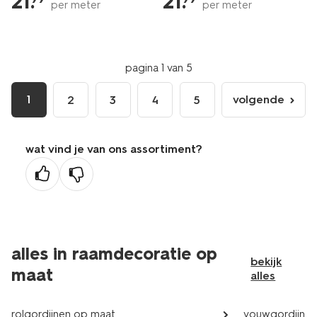
21
.
21
.
per meter
per meter
pagina 1 van 5
1
volgende
2
3
4
5
volgende
pagina
wat vind je van ons assortiment?
alles in raamdecoratie op
bekijk
maat
alles
rolgordijnen op maat
vouwgordijnen