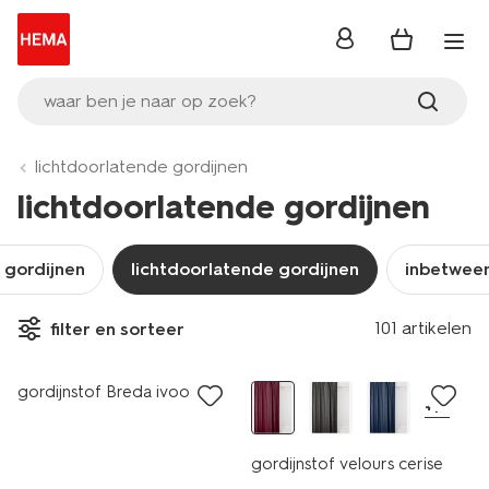
inloggen
waar ben je naar op zoek?
lichtdoorlatende gordijnen
lichtdoorlatende gordijnen
 gordijnen
lichtdoorlatende gordijnen
inbetween
101 artikelen
filter en sorteer
gordijnstof Breda ivoor
+17
gordijnstof velours cerise