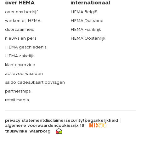
over HEMA
internationaal
over ons bedrijf
HEMA België
werken bij HEMA
HEMA Duitsland
duurzaamheid
HEMA Frankrijk
nieuws en pers
HEMA Oostenrijk
HEMA geschiedenis
HEMA zakelijk
klantenservice
actievoorwaarden
saldo cadeaukaart opvragen
partnerships
retail media
privacy statement
disclaimer
security
toegankelijkheid
algemene voorwaarden
cookies
nix 18
thuiswinkel waarborg