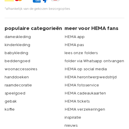
ook hoe hoog en breed de gordijnen moeten zijn. Met
onze gordijnen editor stel je ze zelf samen en bestel je
*afhankelijk van de gekozen bezorgopties
ze direct online. Wel zo makkelijk. En als je ze af en toe
wilt opfrissen, dan hebben we ook handige tips voor je
om je
gordijnen te wassen
. Echt HEMA.
populaire categorieën
meer voor HEMA fans
dameskleding
HEMA app
kinderkleding
HEMA pas
babykleding
lees onze folders
beddengoed
folder via Whatsapp ontvangen
woonaccessoires
HEMA op social media
handdoeken
HEMA herontwerpwedstrijd
raamdecoratie
HEMA fotoservice
speelgoed
HEMA cadeaukaarten
gebak
HEMA tickets
koffie
HEMA verzekeringen
inspiratie
nieuws