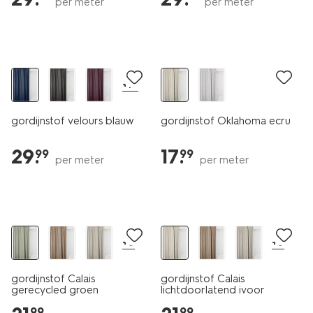
per meter
per meter
+17
gordijnstof velours blauw
gordijnstof Oklahoma ecru
29
.
17
.
99
99
per meter
per meter
+6
+6
gordijnstof Calais
gordijnstof Calais
gerecycled groen
lichtdoorlatend ivoor
99
99