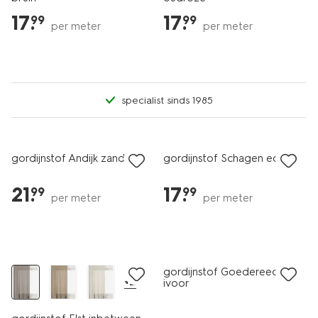
17
.
17
.
99
99
per meter
per meter
specialist sinds 1985
gordijnstof Andijk zand
gordijnstof Schagen ecru
21
.
17
.
99
99
per meter
per meter
gordijnstof Goedereede
+2
ivoor