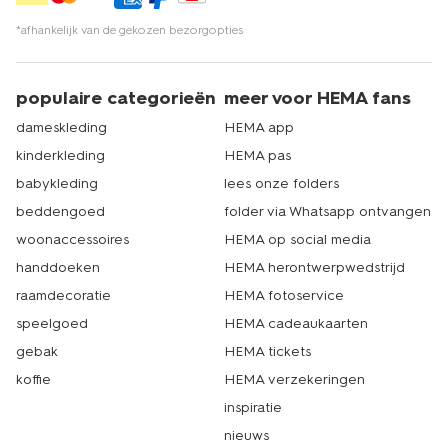
gordijnen
bestellen. Jij kiest de gordijnen die bij jou
passen. En als je ze een tijdje in huis hebt en ze wilt
*afhankelijk van de gekozen bezorgopties
opfrissen, dan hebben we handige tips hoe je je nieuwe
gordijnen kunt wassen
. Naast een enorm aanbod aan
gordijnen kun je bij HEMA ook terecht voor allerlei
populaire categorieën
meer voor HEMA fans
woonartikelen voor je huis. Van keukengerei tot aan het
dameskleding
HEMA app
perfecte
bruine rolgordijn
. Zowel online als in de 500+
winkels van HEMA heb je genoeg keuze om jouw huis
kinderkleding
HEMA pas
helemaal eigen te maken. Echt HEMA.
babykleding
lees onze folders
beddengoed
folder via Whatsapp ontvangen
woonaccessoires
HEMA op social media
handdoeken
HEMA herontwerpwedstrijd
raamdecoratie
HEMA fotoservice
speelgoed
HEMA cadeaukaarten
gebak
HEMA tickets
koffie
HEMA verzekeringen
inspiratie
nieuws