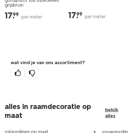
gordijnstof Elst inbetween
grijsbruin
17
.
17
.
99
99
per meter
per meter
wat vind je van ons assortiment?
alles in raamdecoratie op
bekijk
maat
alles
rolgordijnen op maat
vouwgordijnen