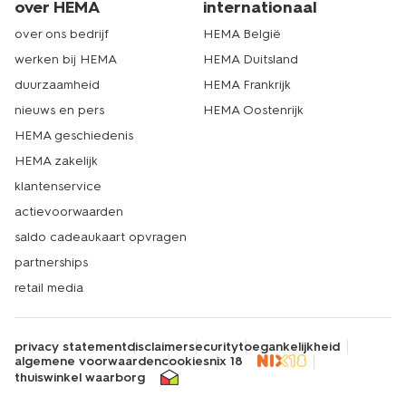
over HEMA
internationaal
over ons bedrijf
HEMA België
werken bij HEMA
HEMA Duitsland
duurzaamheid
HEMA Frankrijk
nieuws en pers
HEMA Oostenrijk
HEMA geschiedenis
HEMA zakelijk
klantenservice
actievoorwaarden
saldo cadeaukaart opvragen
partnerships
retail media
privacy statement
disclaimer
security
toegankelijkheid
algemene voorwaarden
cookies
nix 18
thuiswinkel waarborg