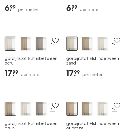
6
.
6
.
99
99
per meter
per meter
+2
+2
gordijnstof Elst inbetween
gordijnstof Elst inbetween
ecru
zand
17
.
17
.
99
99
per meter
per meter
+2
+2
gordijnstof Elst inbetween
gordijnstof Elst inbetween
bruin
oudroze