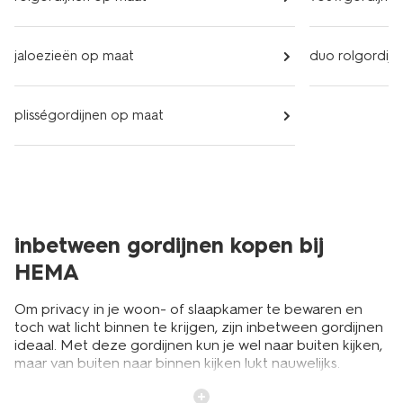
jaloezieën op maat
duo rolgordij
plisségordijnen op maat
inbetween gordijnen kopen bij
HEMA
Om privacy in je woon- of slaapkamer te bewaren en
toch wat licht binnen te krijgen, zijn inbetween gordijnen
ideaal. Met deze gordijnen kun je wel naar buiten kijken,
maar van buiten naar binnen kijken lukt nauwelijks.
Inbetween gordijnen vallen tussen de
vitrage
en
lichtdoorlatende gordijnen. De stof van vitrage is dichter