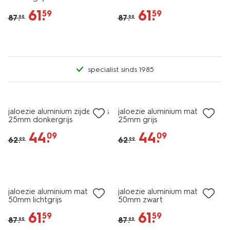
61
.
61
.
59
59
87
.
87
.
99
99
specialist sinds 1985
30% korting
30% korting
jaloezie aluminium zijdeglans
jaloezie aluminium mat
25mm donkergrijs
25mm grijs
44
.
44
.
09
09
62
.
62
.
99
99
30% korting
30% korting
jaloezie aluminium mat
jaloezie aluminium mat
50mm lichtgrijs
50mm zwart
61
.
61
.
59
59
87
.
87
.
99
99