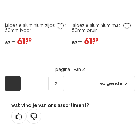
30% korting
30% korting
jaloezie aluminium zijdeglans
jaloezie aluminium mat
50mm ivoor
50mm bruin
61
.
61
.
59
59
87
.
87
.
99
99
pagina 1 van 2
1
volgende
2
volgende
pagina
wat vind je van ons assortiment?