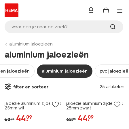
inloggen
waar ben je naar op zoek?
aluminium jaloezieën
aluminium jaloezieën
en jaloezieën
aluminium jaloezieën
pvc jaloezieë
28 artikelen
filter en sorteer
30% korting
30% korting
jaloezie aluminium zijdeglans
jaloezie aluminium zijdeglans
25mm wit
25mm zwart
44
.
44
.
09
09
62
.
62
.
99
99