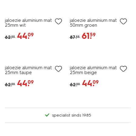
30% korting
30% korting
jaloezie aluminium mat
jaloezie aluminium mat
25mm wit
50mm groen
44
.
61
.
09
59
62
.
87
.
99
99
30% korting
30% korting
jaloezie aluminium mat
jaloezie aluminium mat
25mm taupe
25mm beige
44
.
44
.
09
09
62
.
62
.
99
99
specialist sinds 1985
30% korting
30% korting