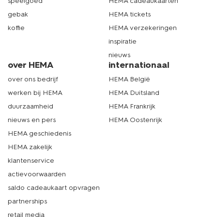
speelgoed
HEMA cadeaukaarten
gebak
HEMA tickets
koffie
HEMA verzekeringen
inspiratie
nieuws
over HEMA
internationaal
over ons bedrijf
HEMA België
werken bij HEMA
HEMA Duitsland
duurzaamheid
HEMA Frankrijk
nieuws en pers
HEMA Oostenrijk
HEMA geschiedenis
HEMA zakelijk
klantenservice
actievoorwaarden
saldo cadeaukaart opvragen
partnerships
retail media