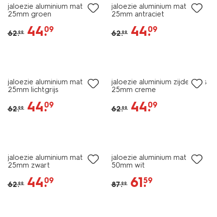
jaloezie aluminium mat
jaloezie aluminium mat
25mm groen
25mm antraciet
44
.
44
.
09
09
62
.
62
.
99
99
30% korting
30% korting
jaloezie aluminium mat
jaloezie aluminium zijdeglans
25mm lichtgrijs
25mm creme
44
.
44
.
09
09
62
.
62
.
99
99
30% korting
30% korting
jaloezie aluminium mat
jaloezie aluminium mat
25mm zwart
50mm wit
44
.
61
.
09
59
62
.
87
.
99
99