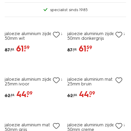
specialist sinds 1985
30% korting
30% korting
jaloezie aluminium zijdeglans
jaloezie aluminium zijdeglans
50mm wit
50mm donkergrijs
61
.
61
.
59
59
87
.
87
.
99
99
30% korting
30% korting
jaloezie aluminium zijdeglans
jaloezie aluminium mat
25mm ivoor
25mm bruin
44
.
44
.
09
09
62
.
62
.
99
99
30% korting
30% korting
jaloezie aluminium mat
jaloezie aluminium zijdeglans
50mm grijs
50mm creme