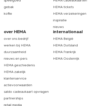
speelgoed
HEMA cadeaukaarten
gebak
HEMA tickets
koffie
HEMA verzekeringen
inspiratie
nieuws
over HEMA
internationaal
over ons bedrijf
HEMA België
werken bij HEMA
HEMA Duitsland
duurzaamheid
HEMA Frankrijk
nieuws en pers
HEMA Oostenrijk
HEMA geschiedenis
HEMA zakelijk
klantenservice
actievoorwaarden
saldo cadeaukaart opvragen
partnerships
retail media