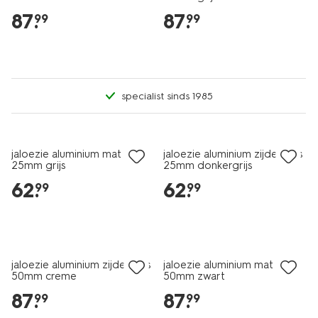
87
.
87
.
99
99
specialist sinds 1985
jaloezie aluminium mat
jaloezie aluminium zijdeglans
25mm grijs
25mm donkergrijs
62
.
62
.
99
99
jaloezie aluminium zijdeglans
jaloezie aluminium mat
50mm creme
50mm zwart
87
.
87
.
99
99