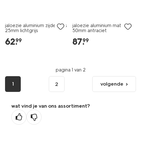
jaloezie aluminium zijdeglans
jaloezie aluminium mat
25mm lichtgrijs
50mm antraciet
62
.
87
.
99
99
pagina 1 van 2
1
volgende
2
volgende
pagina
wat vind je van ons assortiment?