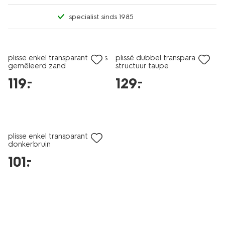
specialist sinds 1985
plisse enkel transparant glans
plissé dubbel transparant
gemêleerd zand
structuur taupe
119
.
129
.
–
–
plisse enkel transparant uni
donkerbruin
101
.
–