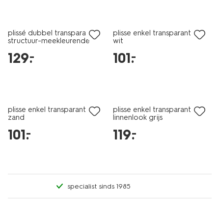
plissé dubbel transparant
plisse enkel transparant uni
structuur-meekleurende
wit
achterkant zand
129
.
101
.
–
–
plisse enkel transparant uni
plisse enkel transparant
zand
linnenlook grijs
101
.
119
.
–
–
specialist sinds 1985