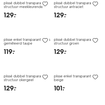
plissé dubbel transparant
plissé dubbel transparant
structuur-meekleurende
structuur antraciet
achterkant ivoor
129
.
129
.
–
–
plisse enkel transparant glans
plissé dubbel transparant
gemêleerd taupe
structuur groen
119
.
129
.
–
–
plissé dubbel transparant
plisse enkel transparant uni
structuur okergeel
beige
129
.
101
.
–
–