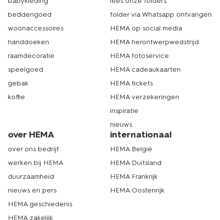
babykleding
lees onze folders
jouw ramen zijn, is het bestellen van jouw nieuwe
gordijnen vervolgens heel gemakkelijk via onze website
beddengoed
folder via Whatsapp ontvangen
met de online gordijnen editor van HEMA. Om je op weg
woonaccessoires
HEMA op social media
te helpen met de afmetingen van je ramen, hebben we
handdoeken
HEMA herontwerpwedstrijd
de
meetinstructies
voor je. Liever hulp van een van onze
medewerkers? Ook dat is mogelijk. Ga daarvoor naar
raamdecoratie
HEMA fotoservice
een HEMA filiaal met gordijnenafdeling. Echt HEMA.
speelgoed
HEMA cadeaukaarten
gebak
HEMA tickets
koffie
HEMA verzekeringen
inspiratie
nieuws
over HEMA
internationaal
over ons bedrijf
HEMA België
werken bij HEMA
HEMA Duitsland
duurzaamheid
HEMA Frankrijk
nieuws en pers
HEMA Oostenrijk
HEMA geschiedenis
HEMA zakelijk