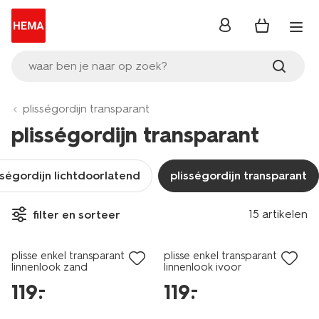
inloggen
waar ben je naar op zoek?
plisségordijn transparant
plisségordijn transparant
sségordijn lichtdoorlatend
plisségordijn transparant
15 artikelen
filter en sorteer
plisse enkel transparant
plisse enkel transparant
linnenlook zand
linnenlook ivoor
119
.
119
.
–
–