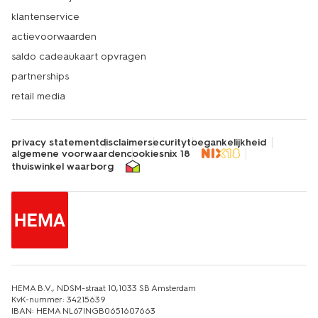
klantenservice
actievoorwaarden
saldo cadeaukaart opvragen
partnerships
retail media
privacy statement
disclaimer
security
toegankelijkheid
algemene voorwaarden
cookies
nix 18
thuiswinkel waarborg
HEMA B.V., NDSM-straat 10,1033 SB Amsterdam
KvK-nummer: 34215639
IBAN: HEMA NL67INGB0651607663