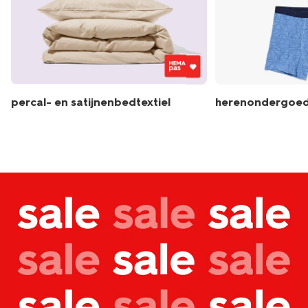
percal- en satijnenbedtextiel
herenondergoe