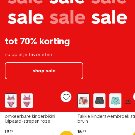
tot 70% korting
nu op al je favorieten
shop sale
sale
sale
+6
omkeerbare kinderbikini
Takkie kinderzwembroek st
luipaard-strepen roze
bruin
19
.
18
.
99
49