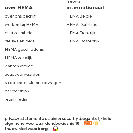
nieuws
over HEMA
internationaal
over ons bedrijf
HEMA België
werken bij HEMA
HEMA Duitsland
duurzaamheid
HEMA Frankrijk
nieuws en pers
HEMA Oostenrijk
HEMA geschiedenis
HEMA zakelijk
klantenservice
actievoorwaarden
saldo cadeaukaart opvragen
partnerships
retail media
privacy statement
disclaimer
security
toegankelijkheid
algemene voorwaarden
cookies
nix 18
thuiswinkel waarborg