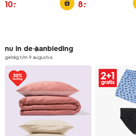
10
.
8
.
–
–
nu in de aanbieding
geldig t/m 9 augustus