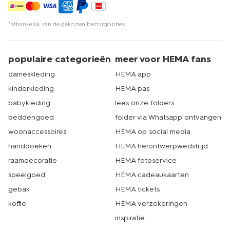
*afhankelijk van de gekozen bezorgopties
populaire categorieën
meer voor HEMA fans
dameskleding
HEMA app
kinderkleding
HEMA pas
babykleding
lees onze folders
beddengoed
folder via Whatsapp ontvangen
woonaccessoires
HEMA op social media
handdoeken
HEMA herontwerpwedstrijd
raamdecoratie
HEMA fotoservice
speelgoed
HEMA cadeaukaarten
gebak
HEMA tickets
koffie
HEMA verzekeringen
inspiratie