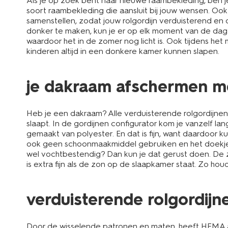
Als je op zoek bent naar nieuwe raambekleding, ben je 
soort raambekleding die aansluit bij jouw wensen. Ook 
samenstellen, zodat jouw rolgordijn verduisterend en o
donker te maken, kun je er op elk moment van de dag l
waardoor het in de zomer nog licht is. Ook tijdens het
kinderen altijd in een donkere kamer kunnen slapen.
je dakraam afschermen me
Heb je een dakraam? Alle verduisterende rolgordijnen
slaapt. In de gordijnen configurator kom je vanzelf 
gemaakt van polyester. En dat is fijn, want daardoor k
ook geen schoonmaakmiddel gebruiken en het doekje mag
wel vochtbestendig? Dan kun je dat gerust doen. De z
is extra fijn als de zon op de slaapkamer staat. Zo hou
verduisterende rolgordij
Door de wisselende patronen en maten, heeft HEMA altij