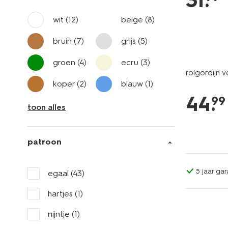
31
.
wit
(12)
beige
(8)
bruin
(7)
grijs
(5)
groen
(4)
ecru
(3)
rolgordijn 
koper
(2)
blauw
(1)
44
.
99
toon alles
patroon
5 jaar gar
egaal
(43)
hartjes
(1)
nijntje
(1)