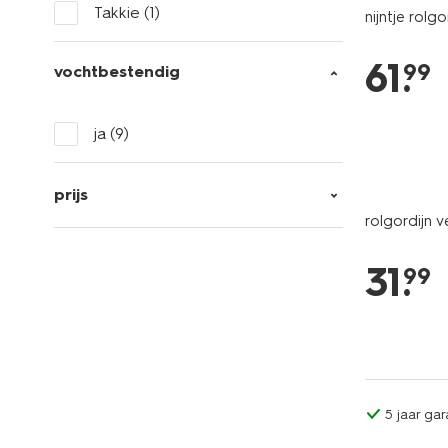
Takkie
(1)
nijntje rolg
61
.
99
vochtbestendig
ja
(9)
prijs
rolgordijn v
31
.
99
5 jaar gar