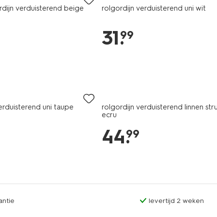
ordijn verduisterend beige
rolgordijn verduisterend uni wit
31
.
99
erduisterend uni taupe
rolgordijn verduisterend linnen str
ecru
44
.
99
antie
levertijd 2 weken