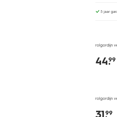
5 jaar gar
rolgordijn v
44
.
99
rolgordijn v
31
.
99