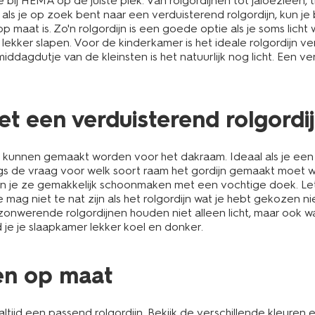
bij HEMA op de juiste plek. Van rolgordijnen tot jaloezieën, 
als je op zoek bent naar een verduisterend rolgordijn, kun je
p maat is. Zo'n rolgordijn is een goede optie als je soms lich
ekker slapen. Voor de kinderkamer is het ideale rolgordijn v
 middagdutje van de kleinsten is het natuurlijk nog licht. Een
t een verduisterend rolgordi
 kunnen gemaakt worden voor het dakraam. Ideaal als je een d
langs de vraag voor welk soort raam het gordijn gemaakt moet
un je ze gemakkelijk schoonmaken met een vochtige doek. Let e
 niet te nat zijn als het rolgordijn wat je hebt gekozen niet
onwerende rolgordijnen houden niet alleen licht, maar ook w
d je je slaapkamer lekker koel en donker.
nen op maat
d een passend rolgordijn. Bekijk de verschillende kleuren en s