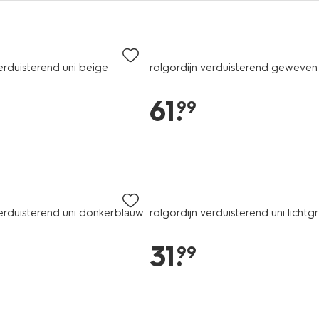
erduisterend uni beige
rolgordijn verduisterend geweven
61
.
99
verduisterend uni donkerblauw
rolgordijn verduisterend uni lichtgri
31
.
99