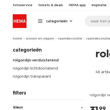
fotoservice
tickets & deals
HEMA app
inspiratie
waar ben j
categorieën
home
wonen en slapen
raamdecoratie
raamdecorati
categorieën
ro
rolgordijn verduisterend
rolgordijn lichtdoorlatend
46 artik
rolgordijn transparant
filters
rolgordijn v
kleur
99