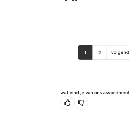
1
volgen
2
vo
pa
wat vind je van ons assortimen