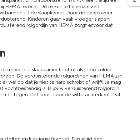
transparant of lichtdoorlatend. HEMA heeft altijd een
 bij HEMA terecht. Deze kun je helemaal zelf
t wil bannen uit de slaapkamer. Door de slaapkamer
erduisterend. Kinderen gaan vaak vroeger slapen,
 verduisterend rolgordijn van HEMA zorgt ervoor dat
jn
akraam in je slaapkamer hebt of als je op zolder
 worden. De verduisterende rolgordijnen van HEMA zijn
r wel op dat je niet te hard schrobt of wrijft. Je mag
 vochtbestendig is. Is jouw verduisterend rolgordijn
armte tegen. Dat komt door de witte achterkant. Dat
toffen en kies jouw favoriet. Er is altijd een