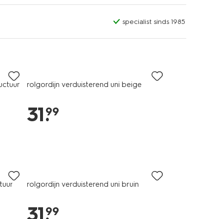
specialist sinds 1985
uctuur
rolgordijn verduisterend uni beige
31
.
99
tuur
rolgordijn verduisterend uni bruin
31
.
99