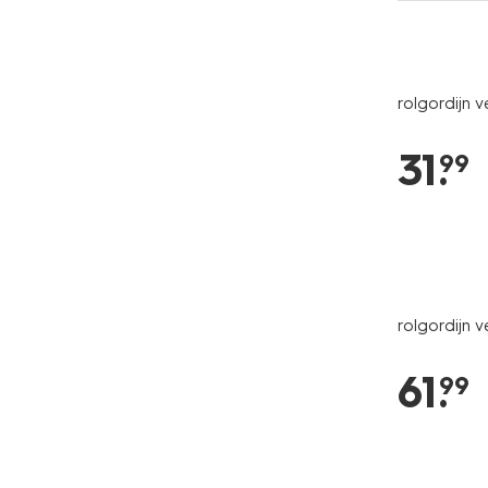
rolgordijn v
31
.
99
rolgordijn 
61
.
99