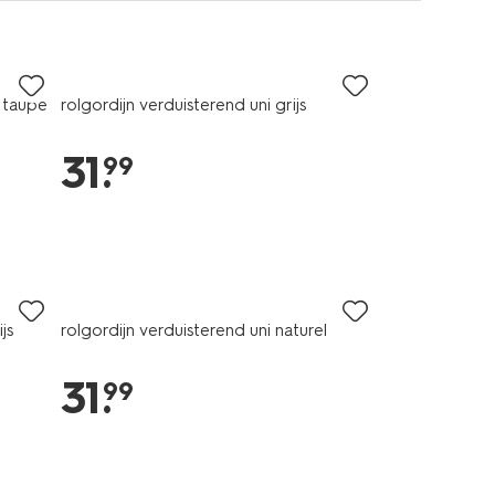
 taupe
rolgordijn verduisterend uni grijs
31
.
99
js
rolgordijn verduisterend uni naturel
31
.
99