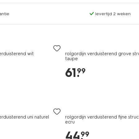
antie
levertijd 2 weken
erduisterend wit
rolgordijn verduisterend grove str
taupe
61
.
99
erduisterend uni naturel
rolgordijn verduisterend fijne struc
ecru
44
.
99