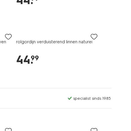
44
.
ven
rolgordijn verduisterend linnen naturel
44
.
99
specialist sinds 1985