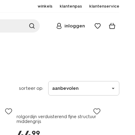
winkels
klantenpas
klantenservice
inloggen
sorteer op:
aanbevolen
rolgordijn verduisterend fijne structuur
middengrijs
99