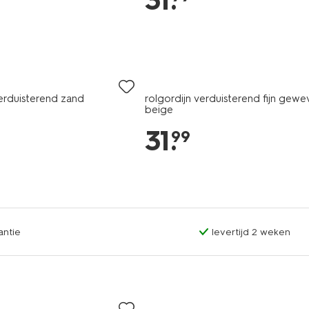
31
.
verduisterend zand
rolgordijn verduisterend fijn gewe
beige
31
.
99
antie
levertijd 2 weken