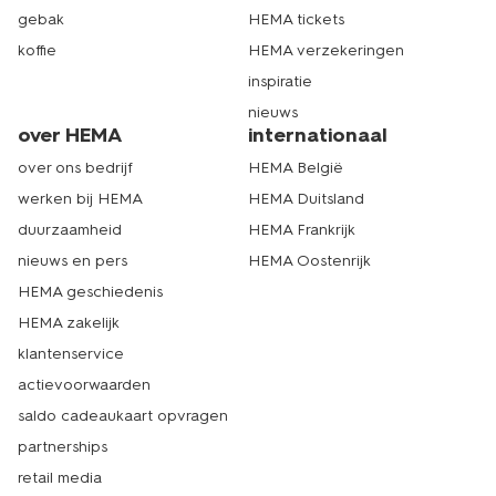
gebak
HEMA tickets
koffie
HEMA verzekeringen
inspiratie
nieuws
over HEMA
internationaal
over ons bedrijf
HEMA België
werken bij HEMA
HEMA Duitsland
duurzaamheid
HEMA Frankrijk
nieuws en pers
HEMA Oostenrijk
HEMA geschiedenis
HEMA zakelijk
klantenservice
actievoorwaarden
saldo cadeaukaart opvragen
partnerships
retail media