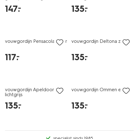
147
.
135
.
–
–
vouwgordijn Pensacola ivoor
vouwgordijn Deltona zand
117
.
135
.
–
–
vouwgordijn Apeldoorn
vouwgordijn Ommen ecru
lichtgrijs
135
.
135
.
–
–
specialist sinds 1985