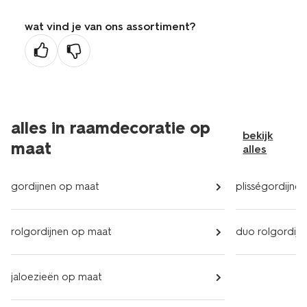
de
wat vind je van ons assortiment?
vorige
pagina
alles in raamdecoratie op
bekijk
maat
alles
gordijnen op maat
plisségordijne
rolgordijnen op maat
duo rolgordij
jaloezieën op maat