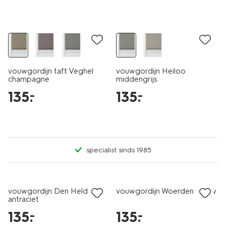
vouwgordijn taft Veghel
vouwgordijn Heiloo
champagne
middengrijs
135
.
135
.
–
–
specialist sinds 1985
vouwgordijn Den Helder
vouwgordijn Woerden blauw
antraciet
135
.
135
.
–
–