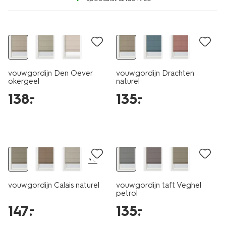
vouwgordijn Den Oever
vouwgordijn Drachten
okergeel
naturel
138
.
135
.
–
–
+6
vouwgordijn Calais naturel
vouwgordijn taft Veghel
petrol
147
.
135
.
–
–