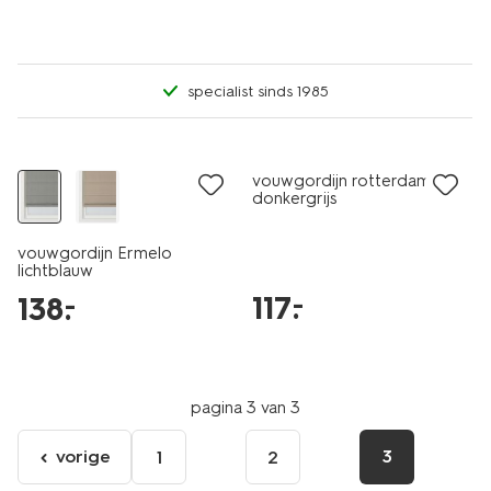
specialist sinds 1985
vouwgordijn rotterdam
donkergrijs
vouwgordijn Ermelo
lichtblauw
117
.
–
138
.
–
pagina 3 van 3
vorige
3
1
2
ga
naar