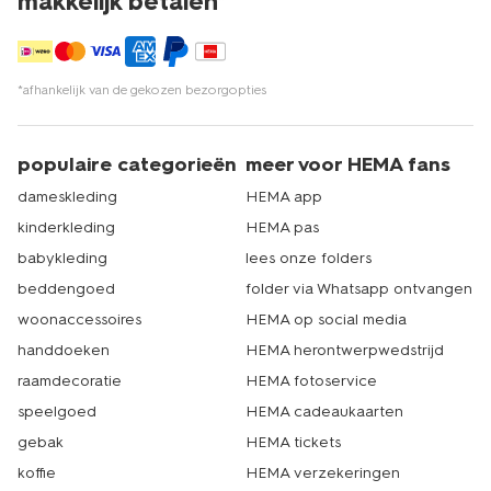
makkelijk betalen*
*afhankelijk van de gekozen bezorgopties
populaire categorieën
meer voor HEMA fans
dameskleding
HEMA app
kinderkleding
HEMA pas
babykleding
lees onze folders
beddengoed
folder via Whatsapp ontvangen
woonaccessoires
HEMA op social media
handdoeken
HEMA herontwerpwedstrijd
raamdecoratie
HEMA fotoservice
speelgoed
HEMA cadeaukaarten
gebak
HEMA tickets
koffie
HEMA verzekeringen