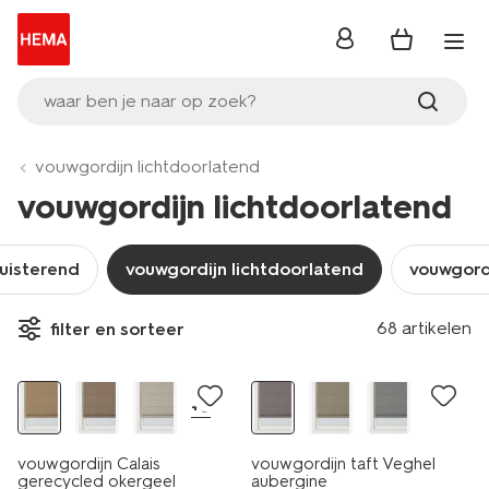
inloggen
waar ben je naar op zoek?
vouwgordijn lichtdoorlatend
vouwgordijn lichtdoorlatend
uisterend
vouwgordijn lichtdoorlatend
vouwgord
68 artikelen
filter en sorteer
+6
vouwgordijn Calais
vouwgordijn taft Veghel
gerecycled okergeel
aubergine