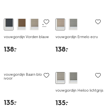
+4
vouwgordijn Vorden blauw
vouwgordijn Ermelo ecru
138
.
138
.
–
–
vouwgordijn Baarn bloem
ivoor
vouwgordijn Heiloo lichtgrijs
135
.
–
135
.
–