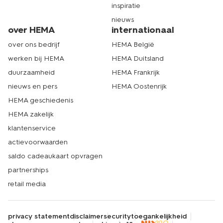
inspiratie
nieuws
over HEMA
internationaal
over ons bedrijf
HEMA België
werken bij HEMA
HEMA Duitsland
duurzaamheid
HEMA Frankrijk
nieuws en pers
HEMA Oostenrijk
HEMA geschiedenis
HEMA zakelijk
klantenservice
actievoorwaarden
saldo cadeaukaart opvragen
partnerships
retail media
privacy statement
disclaimer
security
toegankelijkheid