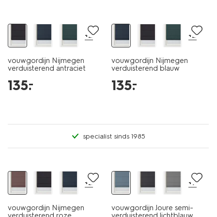
+2
+2
vouwgordijn Nijmegen
vouwgordijn Nijmegen
verduisterend antraciet
verduisterend blauw
135
.
135
.
–
–
specialist sinds 1985
+2
+7
vouwgordijn Nijmegen
vouwgordijn Joure semi-
verduisterend roze
verduisterend lichtblauw