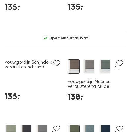
135
.
–
135
.
–
specialist sinds 1985
vouwgordijn Schijndel semi-
+1
verduisterend zand
vouwgordijn Nuenen
verduisterend taupe
135
.
–
138
.
–
+7
+8