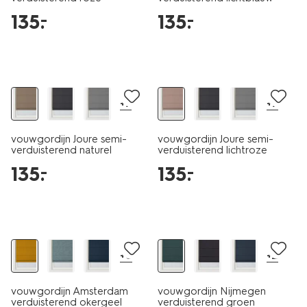
135
.
135
.
–
–
+7
+7
vouwgordijn Joure semi-
vouwgordijn Joure semi-
verduisterend naturel
verduisterend lichtroze
135
.
135
.
–
–
+8
+2
vouwgordijn Amsterdam
vouwgordijn Nijmegen
verduisterend okergeel
verduisterend groen