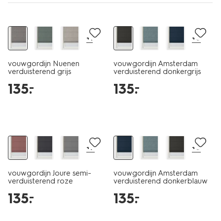
+1
+8
vouwgordijn Nuenen
vouwgordijn Amsterdam
verduisterend grijs
verduisterend donkergrijs
135
.
135
.
–
–
+7
+8
vouwgordijn Joure semi-
vouwgordijn Amsterdam
verduisterend roze
verduisterend donkerblauw
135
.
135
.
–
–