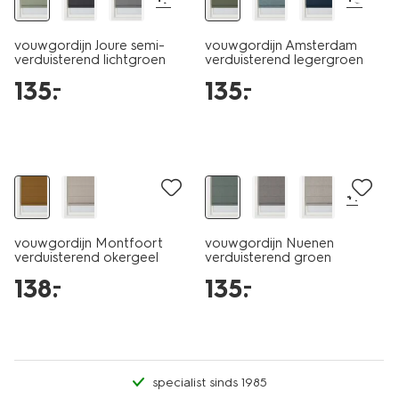
vouwgordijn Joure semi-
vouwgordijn Amsterdam
verduisterend lichtgroen
verduisterend legergroen
135
.
135
.
–
–
+1
vouwgordijn Montfoort
vouwgordijn Nuenen
verduisterend okergeel
verduisterend groen
138
.
135
.
–
–
specialist sinds 1985