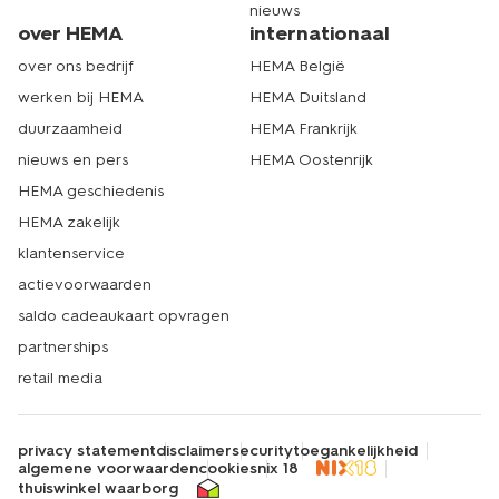
nieuws
over HEMA
internationaal
over ons bedrijf
HEMA België
werken bij HEMA
HEMA Duitsland
duurzaamheid
HEMA Frankrijk
nieuws en pers
HEMA Oostenrijk
HEMA geschiedenis
HEMA zakelijk
klantenservice
actievoorwaarden
saldo cadeaukaart opvragen
partnerships
retail media
privacy statement
disclaimer
security
toegankelijkheid
algemene voorwaarden
cookies
nix 18
thuiswinkel waarborg