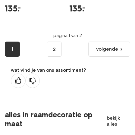
135
.
135
.
–
–
pagina 1 van 2
1
volgende
2
volgende
pagina
wat vind je van ons assortiment?
alles in raamdecoratie op
bekijk
maat
alles