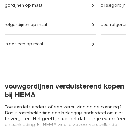
gordijnen op maat
plisségordijne
rolgordijnen op maat
duo rolgordij
jaloezieën op maat
vouwgordijnen verduisterend kopen
bij HEMA
Toe aan iets anders of een verhuizing op de planning?
Dan is raambekleding een belangrijk onderdeel om niet
te vergeten. Het geeft je huis net dat beetje extra sfeer
en aankleding. Bij HEMA vind je zoveel verschillende
gordijnen, dat er voor ieder en elk interieur wel wat wils