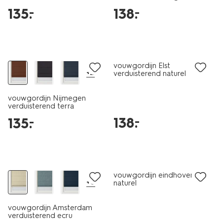
135
.
138
.
–
–
vouwgordijn Elst
+2
verduisterend naturel
vouwgordijn Nijmegen
verduisterend terra
138
.
–
135
.
–
vouwgordijn eindhoven
+8
naturel
vouwgordijn Amsterdam
verduisterend ecru