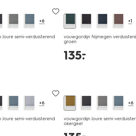
+6
+1
 Joure semi-verduisterend
vouwgordijn Nijmegen verduister
groen
–
135
.
+6
+6
 Joure semi-verduisterend
vouwgordijn Joure semi-verduiste
okergeel
–