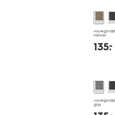
vouwgordijn
naturel
–
135
.
vouwgordijn
grijs
–