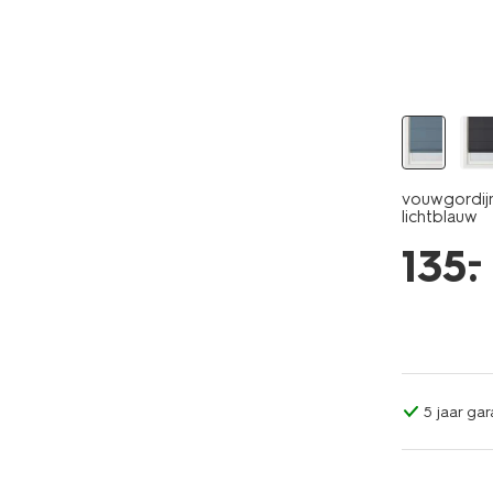
vouwgordijn
lichtblauw
–
135
.
5 jaar gar