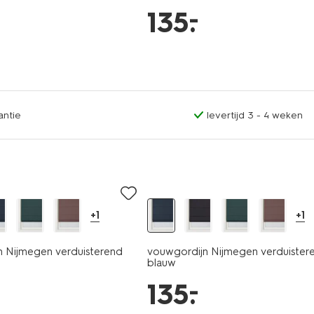
–
135
.
antie
levertijd 3 - 4 weken
+1
+1
n Nijmegen verduisterend
vouwgordijn Nijmegen verduister
blauw
–
135
.