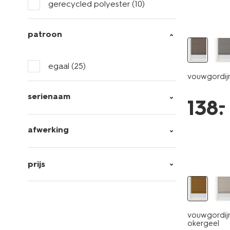
gerecycled polyester
(10)
patroon
egaal
(25)
vouwgordij
serienaam
–
138
.
afwerking
prijs
vouwgordij
okergeel