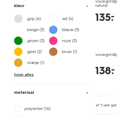
vouwgordij
kleur
naturel
–
135
.
grijs
(6)
wit
(4)
beige
(3)
blauw
(3)
groen
(3)
roze
(3)
geel
(2)
bruin
(1)
vouwgordijn
oranje
(1)
–
138
.
toon alles
materiaal
5 jaar gar
polyester
(16)