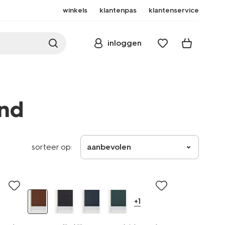
winkels
klantenpas
klantenservice
inloggen
end
sorteer op:
aanbevolen
+1