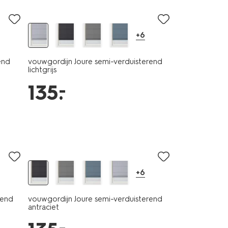
+6
end
vouwgordijn Joure semi-verduisterend
lichtgrijs
–
135
.
+6
rend
vouwgordijn Joure semi-verduisterend
antraciet
–