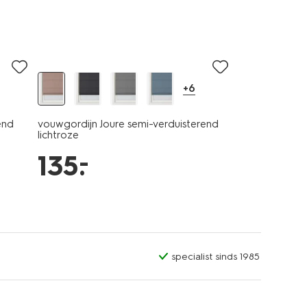
+6
end
vouwgordijn Joure semi-verduisterend
lichtroze
–
135
.
specialist sinds 1985