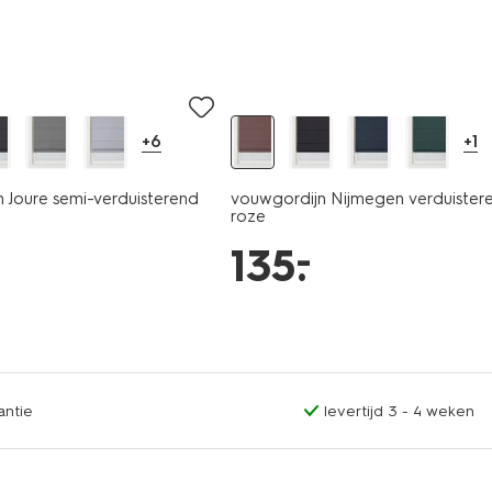
+6
+1
 Joure semi-verduisterend
vouwgordijn Nijmegen verduister
roze
–
135
.
antie
levertijd 3 - 4 weken