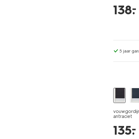
–
138
.
5 jaar gar
vouwgordij
antraciet
–
135
.