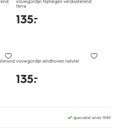
rend
vouwgordijn Nijmegen verduisterend
terra
–
135
.
isterend
vouwgordijn eindhoven naturel
–
135
.
specialist sinds 1985