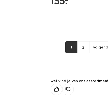
135
.
1
volgen
2
vo
pa
wat vind je van ons assortimen