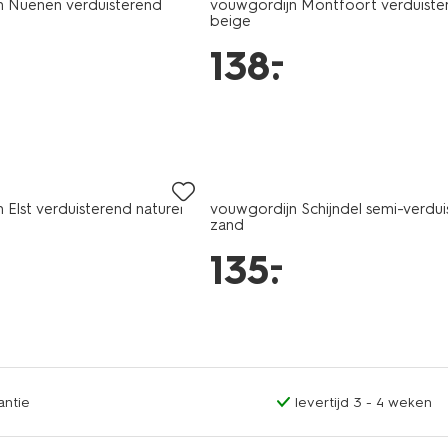
n Nuenen verduisterend
vouwgordijn Montfoort verduiste
beige
–
138
.
 Elst verduisterend naturel
vouwgordijn Schijndel semi-verdu
zand
–
135
.
antie
levertijd 3 - 4 weken