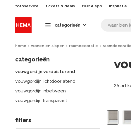
fotoservice
tickets & deals
HEMA app
inspiratie
waar ben j
categorieën
home
wonen en slapen
raamdecoratie
raamdecorati
categorieën
vo
vouwgordijn verduisterend
vouwgordijn lichtdoorlatend
26 artik
vouwgordijn inbetween
vouwgordijn transparant
filters