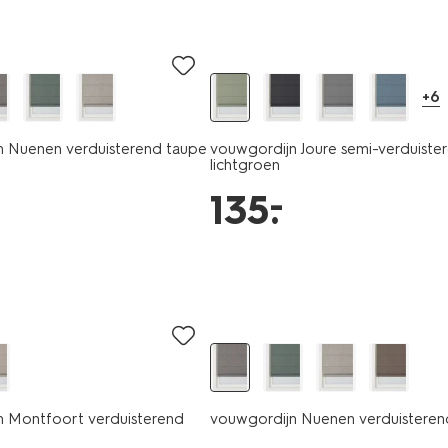
+6
n Nuenen verduisterend taupe
vouwgordijn Joure semi-verduiste
lichtgroen
–
135
.
n Montfoort verduisterend
vouwgordijn Nuenen verduisterend