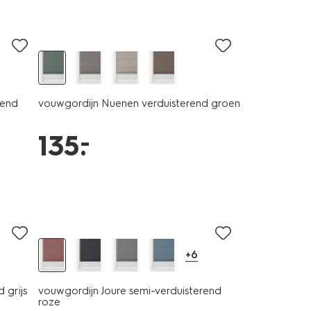
rend
vouwgordijn Nuenen verduisterend groen
–
135
.
+6
 grijs
vouwgordijn Joure semi-verduisterend
roze