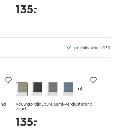
–
135
.
specialist sinds 1985
+6
end
vouwgordijn Joure semi-verduisterend
zand
–
135
.