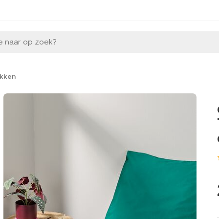
e naar op zoek?
kken