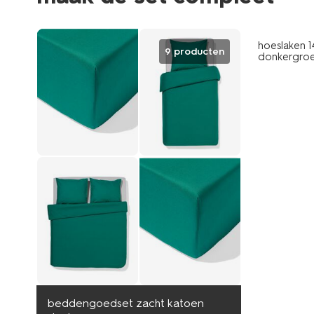
hoeslaken 
9 producten
donkergro
beddengoedset zacht katoen