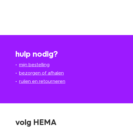
hulp nodig?
mijn bestelling
bezorgen of afhalen
ruilen en retourneren
volg HEMA