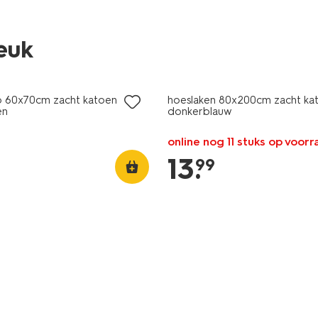
leuk
p 60x70cm zacht katoen
hoeslaken 80x200cm zacht ka
en
donkerblauw
online nog 11 stuks op voor
13
.
99