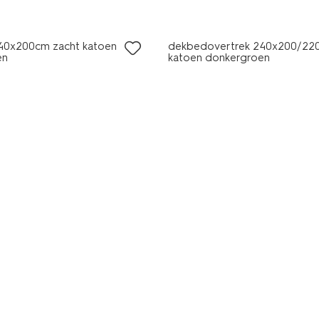
140x200cm zacht katoen
dekbedovertrek 240x200/22
en
katoen donkergroen