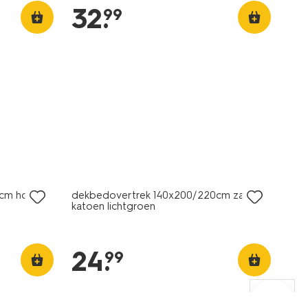
32
.
99
cm hotel
dekbedovertrek 140x200/220cm zacht
katoen lichtgroen
24
.
99