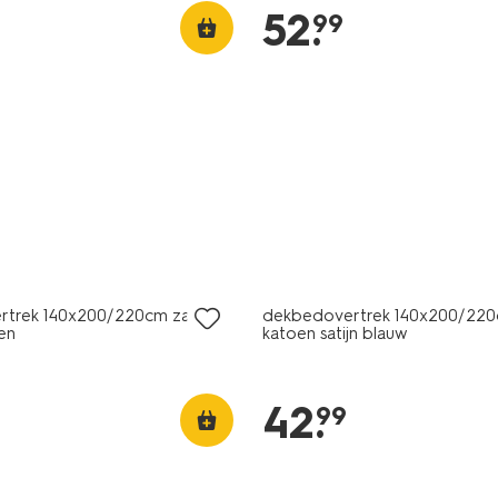
52
.
99
30% korting
met je HEMA pas
rtrek 140x200/220cm zacht
dekbedovertrek 140x200/220
en
katoen satijn blauw
42
.
99