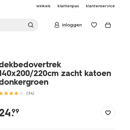
winkels
klantenpas
klantenservice
inloggen
dekbedovertrek
140x200/220cm zacht katoen
donkergroen
(34)
/wonen-
slapen/slapen/dekbedovertrek/dekbedovertrek-
24
.
99
140x200%2F220cm-
zacht-
katoen-