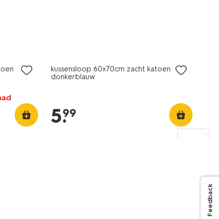
toen
kussensloop 60x70cm zacht katoen
donkerblauw
raad
5
.
99
Feedback