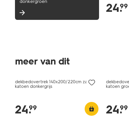
donkergroen
24
.
99
meer van dit
dekbedovertrek 140x200/220cm zacht
dekbedove
katoen donkergrijs
katoen gro
24
.
24
.
99
99