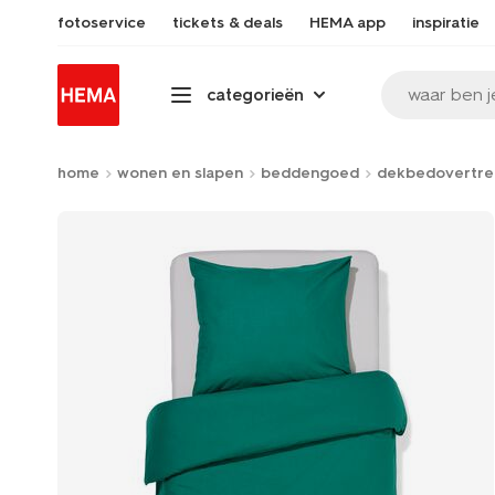
fotoservice
tickets & deals
HEMA app
inspiratie
waar ben j
categorieën
home
wonen en slapen
beddengoed
dekbedovertre