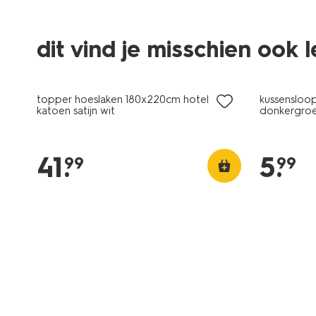
dit vind je misschien ook 
30% korting
met je HEMA pas
topper hoeslaken 180x220cm hotel
kussensloo
katoen satijn wit
donkergro
41
.
5
.
99
99