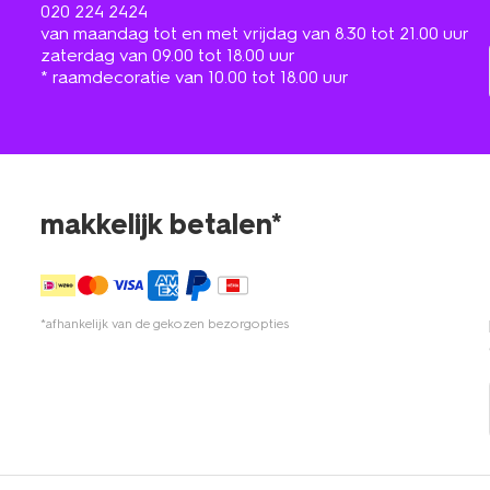
020 224 2424
van maandag tot en met vrijdag van 8.30 tot 21.00 uur
zaterdag van 09.00 tot 18.00 uur
* raamdecoratie van 10.00 tot 18.00 uur
makkelijk betalen*
*afhankelijk van de gekozen bezorgopties