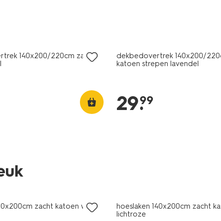
rtrek 140x200/220cm zacht
dekbedovertrek 140x200/220
l
katoen strepen lavendel
29
.
99
leuk
90x200cm zacht katoen wit
hoeslaken 140x200cm zacht k
lichtroze