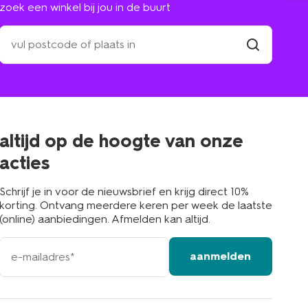
zoek een winkel bij jou in de buurt
zoek
een
winkel
vind
winkel
bij
jou
in
de
buurt
altijd op de hoogte van onze
acties
Schrijf je in voor de nieuwsbrief en krijg direct 10%
korting. Ontvang meerdere keren per week de laatste
(online) aanbiedingen. Afmelden kan altijd.
e-
aanmelden
mailadres