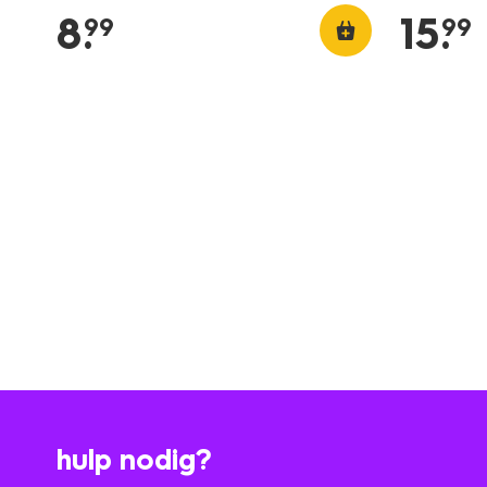
8
.
15
.
99
99
hulp nodig?