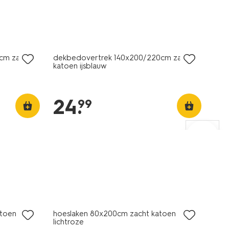
cm zacht
dekbedovertrek 140x200/220cm zacht
katoen ijsblauw
24
.
99
atoen
hoeslaken 80x200cm zacht katoen
lichtroze