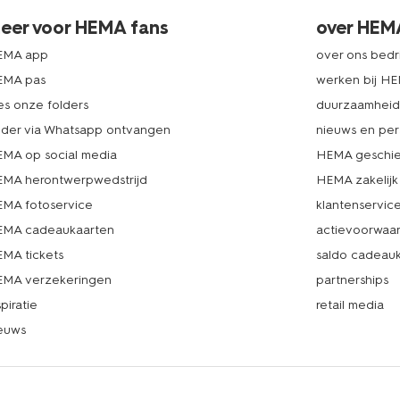
eer voor HEMA fans
over HEM
EMA app
over ons bedri
EMA pas
werken bij H
es onze folders
duurzaamhei
lder via Whatsapp ontvangen
nieuws en per
MA op social media
HEMA geschie
MA herontwerpwedstrijd
HEMA zakelijk
MA fotoservice
klantenservic
MA cadeaukaarten
actievoorwaa
MA tickets
saldo cadeau
MA verzekeringen
partnerships
spiratie
retail media
euws