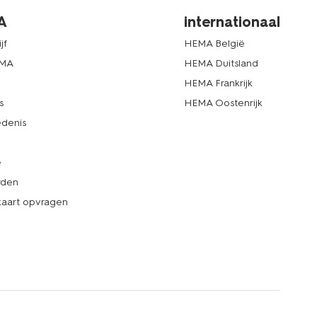
A
internationaal
jf
HEMA België
EMA
HEMA Duitsland
d
HEMA Frankrijk
s
HEMA Oostenrijk
denis
e
rden
kaart opvragen