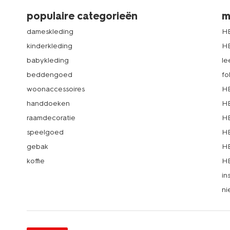
populaire categorieën
m
dameskleding
H
kinderkleding
H
babykleding
le
beddengoed
fo
woonaccessoires
HE
handdoeken
HE
raamdecoratie
HE
speelgoed
HE
gebak
HE
koffie
HE
in
ni