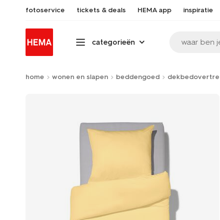
fotoservice
tickets & deals
HEMA app
inspiratie
waar ben j
categorieën
home
wonen en slapen
beddengoed
dekbedovertre