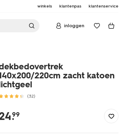
winkels
klantenpas
klantenservice
inloggen
dekbedovertrek
140x200/220cm zacht katoen
lichtgeel
(32)
/wonen-
slapen/slapen/dekbedovertrek/dekbedovertrek-
24
.
99
140x200%2F220cm-
zacht-
katoen-