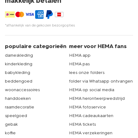
makkelijk betalen*
*afhankelijk van de gekozen bezorgopties
populaire categorieën
meer voor HEMA fans
dameskleding
HEMA app
kinderkleding
HEMA pas
babykleding
lees onze folders
beddengoed
folder via Whatsapp ontvangen
woonaccessoires
HEMA op social media
handdoeken
HEMA herontwerpwedstrijd
raamdecoratie
HEMA fotoservice
speelgoed
HEMA cadeaukaarten
gebak
HEMA tickets
koffie
HEMA verzekeringen