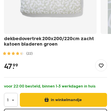
dekbedovertrek 200x200/220cm zacht
katoen bladeren groen
(22)
/wonen-
slapen/slapen/dekbedovertrek/dekbedovertrek-
47
.
99
200x200%2F220cm-
zacht-
katoen-
bladeren-
voor 22:00 besteld, binnen 1-3 werkdagen in huis
groen-
5790201.html
in winkelmandje
1