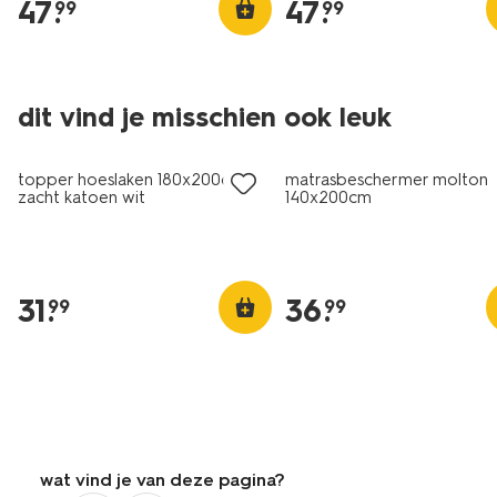
47
.
47
.
99
99
dit vind je misschien ook leuk
topper hoeslaken 180x200cm
matrasbeschermer molton
zacht katoen wit
140x200cm
31
.
36
.
99
99
wat vind je van deze pagina?