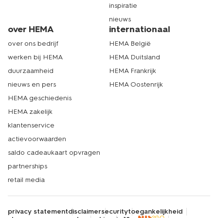
inspiratie
nieuws
over HEMA
internationaal
over ons bedrijf
HEMA België
werken bij HEMA
HEMA Duitsland
duurzaamheid
HEMA Frankrijk
nieuws en pers
HEMA Oostenrijk
HEMA geschiedenis
HEMA zakelijk
klantenservice
actievoorwaarden
saldo cadeaukaart opvragen
partnerships
retail media
privacy statement
disclaimer
security
toegankelijkheid