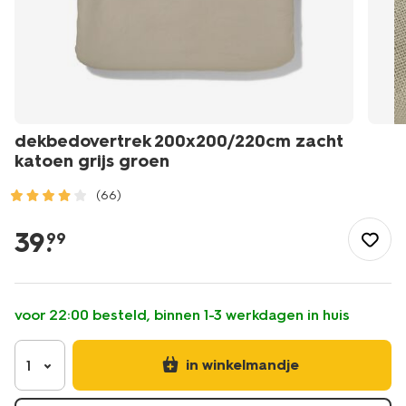
dekbedovertrek 200x200/220cm zacht
katoen grijs groen
(66)
/wonen-
slapen/slapen/dekbedovertrek/dekbedovertrek-
39
.
99
200x200%2F220cm-
zacht-
katoen-
grijs-
voor 22:00 besteld, binnen 1-3 werkdagen in huis
groen-
5790141.html
in winkelmandje
1