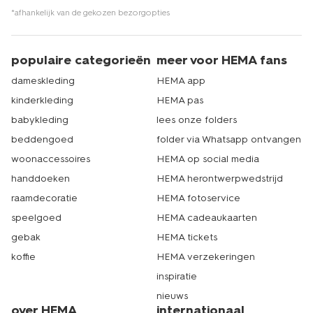
*afhankelijk van de gekozen bezorgopties
populaire categorieën
meer voor HEMA fans
dameskleding
HEMA app
kinderkleding
HEMA pas
babykleding
lees onze folders
beddengoed
folder via Whatsapp ontvangen
woonaccessoires
HEMA op social media
handdoeken
HEMA herontwerpwedstrijd
raamdecoratie
HEMA fotoservice
speelgoed
HEMA cadeaukaarten
gebak
HEMA tickets
koffie
HEMA verzekeringen
inspiratie
nieuws
over HEMA
internationaal