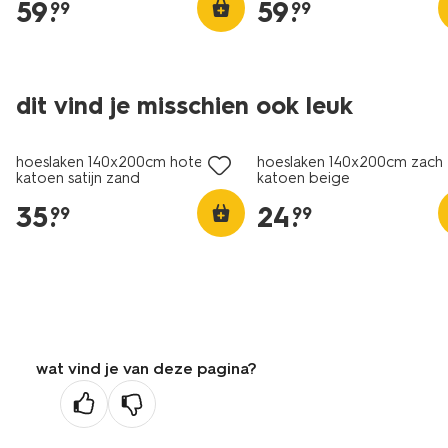
59
.
59
.
99
99
30% korting
dit vind je misschien ook leuk
met je HEMA pas
hoeslaken 140x200cm hotel
hoeslaken 140x200cm zach
katoen satijn zand
katoen beige
35
.
24
.
99
99
wat vind je van deze pagina?