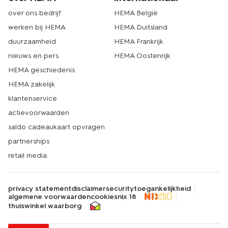
over ons bedrijf
HEMA België
werken bij HEMA
HEMA Duitsland
duurzaamheid
HEMA Frankrijk
nieuws en pers
HEMA Oostenrijk
HEMA geschiedenis
HEMA zakelijk
klantenservice
actievoorwaarden
saldo cadeaukaart opvragen
partnerships
retail media
privacy statement
disclaimer
security
toegankelijkheid
algemene voorwaarden
cookies
nix 18
thuiswinkel waarborg