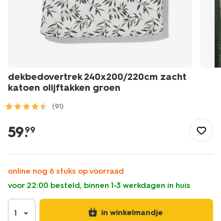
dekbedovertrek 240x200/220cm zacht
katoen olijftakken groen
(91)
/wonen-
slapen/slapen/dekbedovertrek/dekbedovertrek-
59
.
99
240x200%2F220cm-
zacht-
katoen-
olijftakken-
online nog 6 stuks op voorraad
groen-
voor 22:00 besteld, binnen 1-3 werkdagen in huis
5790248.html
in winkelmandje
1