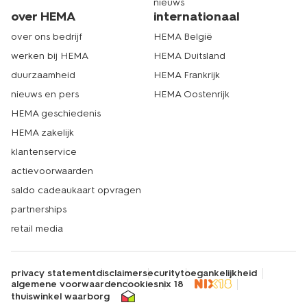
nieuws
over HEMA
internationaal
over ons bedrijf
HEMA België
werken bij HEMA
HEMA Duitsland
duurzaamheid
HEMA Frankrijk
nieuws en pers
HEMA Oostenrijk
HEMA geschiedenis
HEMA zakelijk
klantenservice
actievoorwaarden
saldo cadeaukaart opvragen
partnerships
retail media
privacy statement
disclaimer
security
toegankelijkheid
algemene voorwaarden
cookies
nix 18
thuiswinkel waarborg