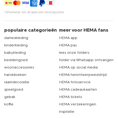
*afhankelijk van de gekozen bezorgopties
populaire categorieën
meer voor HEMA fans
dameskleding
HEMA app
kinderkleding
HEMA pas
babykleding
lees onze folders
beddengoed
folder via Whatsapp ontvangen
woonaccessoires
HEMA op social media
handdoeken
HEMA herontwerpwedstrijd
raamdecoratie
HEMA fotoservice
speelgoed
HEMA cadeaukaarten
gebak
HEMA tickets
koffie
HEMA verzekeringen
inspiratie