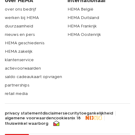
over HEMA
internationaal
over ons bedrijf
HEMA België
werken bij HEMA
HEMA Duitsland
duurzaamheid
HEMA Frankrijk
nieuws en pers
HEMA Oostenrijk
HEMA geschiedenis
HEMA zakelijk
klantenservice
actievoorwaarden
saldo cadeaukaart opvragen
partnerships
retail media
privacy statement
disclaimer
security
toegankelijkheid
algemene voorwaarden
cookies
nix 18
thuiswinkel waarborg