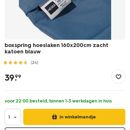
boxspring hoeslaken 160x200cm zacht
katoen blauw
(24)
/wonen-
slapen/slapen/hoeslaken/boxspring-
39
.
99
hoeslaken-
160x200cm-
zacht-
katoen-
voor 22:00 besteld, binnen 1-3 werkdagen in huis
blauw-
-5180104.html
in winkelmandje
1