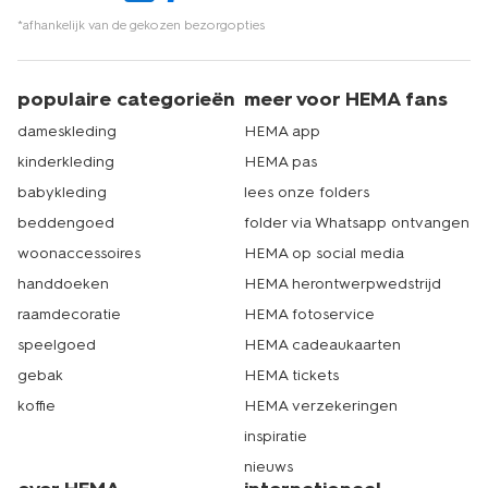
*afhankelijk van de gekozen bezorgopties
populaire categorieën
meer voor HEMA fans
dameskleding
HEMA app
kinderkleding
HEMA pas
babykleding
lees onze folders
beddengoed
folder via Whatsapp ontvangen
woonaccessoires
HEMA op social media
handdoeken
HEMA herontwerpwedstrijd
raamdecoratie
HEMA fotoservice
speelgoed
HEMA cadeaukaarten
gebak
HEMA tickets
koffie
HEMA verzekeringen
inspiratie
nieuws