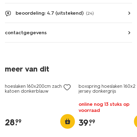
beoordeling: 4.7 (uitstekend)
(24)
contactgegevens
meer van dit
hoeslaken 160x200cm zacht
boxspring hoeslaken 160x
katoen donkerblauw
jersey donkergrijs
online nog 13 stuks op
voorraad
28
.
39
.
99
99