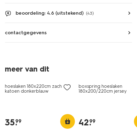
beoordeling: 4.6 (uitstekend)
(43)
contactgegevens
meer van dit
hoeslaken 180x220cm zacht
boxspring hoeslaken
katoen donkerblauw
180x200/220cm jersey
donkergrijs
35
.
42
.
99
99