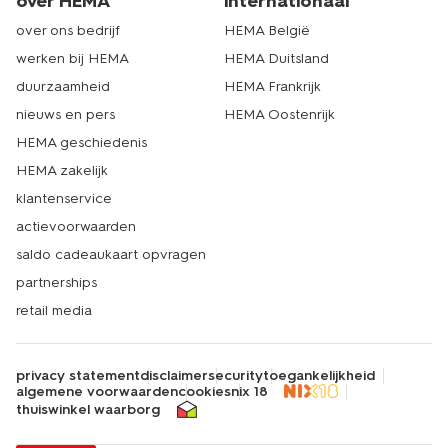
over HEMA
internationaal
over ons bedrijf
HEMA België
werken bij HEMA
HEMA Duitsland
duurzaamheid
HEMA Frankrijk
nieuws en pers
HEMA Oostenrijk
HEMA geschiedenis
HEMA zakelijk
klantenservice
actievoorwaarden
saldo cadeaukaart opvragen
partnerships
retail media
privacy statement
disclaimer
security
toegankelijkheid
algemene voorwaarden
cookies
nix 18
thuiswinkel waarborg