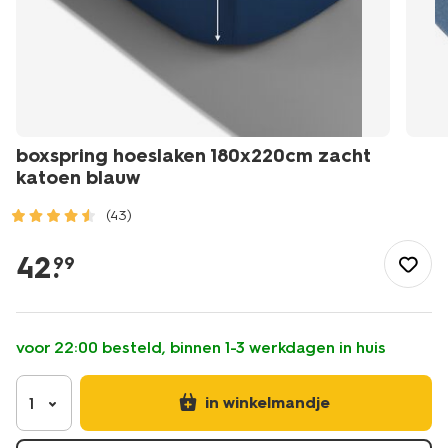
boxspring hoeslaken 180x220cm zacht
katoen blauw
(43)
/wonen-
slapen/slapen/hoeslaken/boxspring-
42
.
99
hoeslaken-
180x220cm-
zacht-
katoen-
voor 22:00 besteld, binnen 1-3 werkdagen in huis
blauw-
-5180107.html
in winkelmandje
1