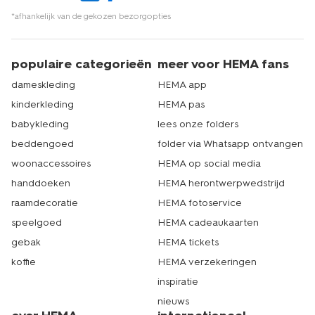
*afhankelijk van de gekozen bezorgopties
populaire categorieën
meer voor HEMA fans
dameskleding
HEMA app
kinderkleding
HEMA pas
babykleding
lees onze folders
beddengoed
folder via Whatsapp ontvangen
woonaccessoires
HEMA op social media
handdoeken
HEMA herontwerpwedstrijd
raamdecoratie
HEMA fotoservice
speelgoed
HEMA cadeaukaarten
gebak
HEMA tickets
koffie
HEMA verzekeringen
inspiratie
nieuws