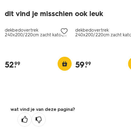
dit vind je misschien ook leuk
dekbedovertrek
dekbedovertrek
240x200/220cm zacht katoen
240x200/220cm zacht kat
grijs groen
bloemen blauw
52
.
59
.
99
99
wat vind je van deze pagina?