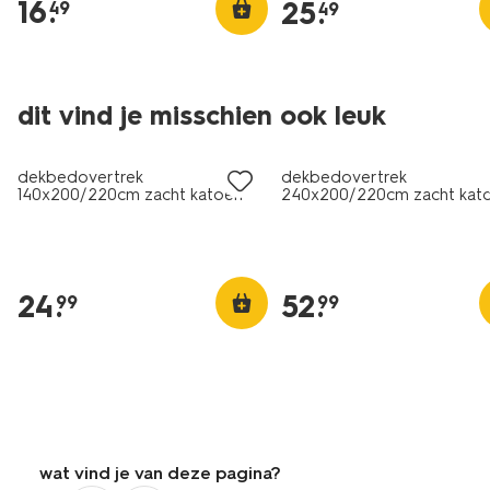
16
.
25
.
49
49
dit vind je misschien ook leuk
dekbedovertrek
dekbedovertrek
140x200/220cm zacht katoen
240x200/220cm zacht kat
donkergroen
donkergrijs
24
.
52
.
99
99
wat vind je van deze pagina?