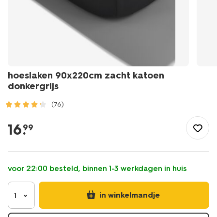
hoeslaken 90x220cm zacht katoen
donkergrijs
(76)
/wonen-
slapen/slapen/hoeslaken/hoeslaken-
16
.
99
90x220cm-
zacht-
katoen-
donkergrijs-
voor 22:00 besteld, binnen 1-3 werkdagen in huis
-5190047.html
in winkelmandje
1