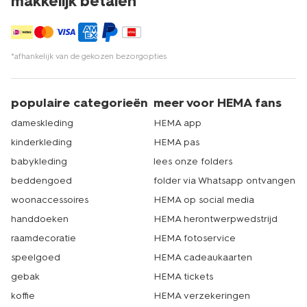
makkelijk betalen*
*afhankelijk van de gekozen bezorgopties
populaire categorieën
meer voor HEMA fans
dameskleding
HEMA app
kinderkleding
HEMA pas
babykleding
lees onze folders
beddengoed
folder via Whatsapp ontvangen
woonaccessoires
HEMA op social media
handdoeken
HEMA herontwerpwedstrijd
raamdecoratie
HEMA fotoservice
speelgoed
HEMA cadeaukaarten
gebak
HEMA tickets
koffie
HEMA verzekeringen