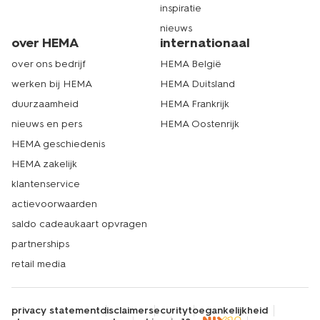
inspiratie
nieuws
over HEMA
internationaal
over ons bedrijf
HEMA België
werken bij HEMA
HEMA Duitsland
duurzaamheid
HEMA Frankrijk
nieuws en pers
HEMA Oostenrijk
HEMA geschiedenis
HEMA zakelijk
klantenservice
actievoorwaarden
saldo cadeaukaart opvragen
partnerships
retail media
privacy statement
disclaimer
security
toegankelijkheid