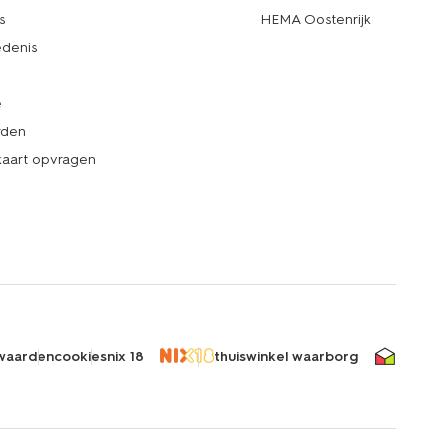
s
HEMA Oostenrijk
denis
e
rden
kaart opvragen
waarden
cookies
nix 18
thuiswinkel waarborg