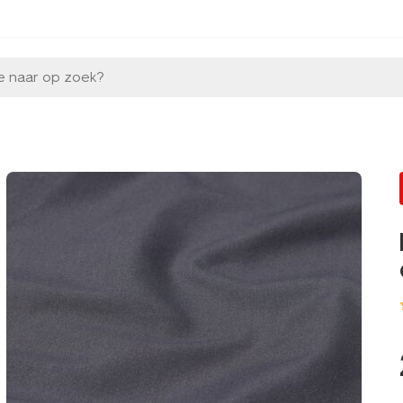
e naar op zoek?