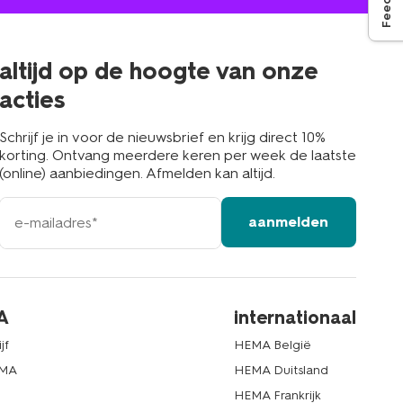
jou
in
de
buurt
altijd op de hoogte van onze
acties
Schrijf je in voor de nieuwsbrief en krijg direct 10%
korting. Ontvang meerdere keren per week de laatste
(online) aanbiedingen. Afmelden kan altijd.
e-
aanmelden
mailadres
A
internationaal
jf
HEMA België
EMA
HEMA Duitsland
d
HEMA Frankrijk