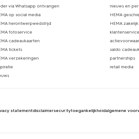
lder via Whatsapp ontvangen
nieuws en per
MA op social media
HEMA geschie
MA herontwerpwedstrijd
HEMA zakelijk
MA fotoservice
klantenservic
MA cadeaukaarten
actievoorwaa
MA tickets
saldo cadeau
MA verzekeringen
partnerships
spiratie
retail media
euws
ivacy statement
disclaimer
security
toegankelijkheid
algemene voor