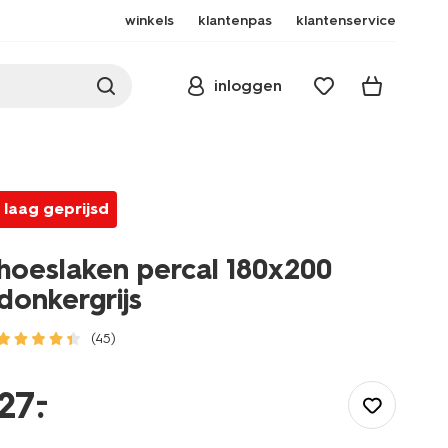
winkels
klantenpas
klantenservice
inloggen
laag geprijsd
hoeslaken percal 180x200
donkergrijs
(45)
/wonen-
slapen/slapen/hoeslaken/hoeslaken-
–
27
.
percal-
180x200-