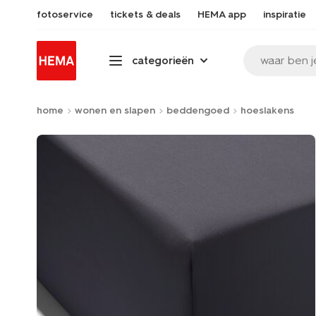
fotoservice
tickets & deals
HEMA app
inspiratie
waar ben j
categorieën
home
wonen en slapen
beddengoed
hoeslakens