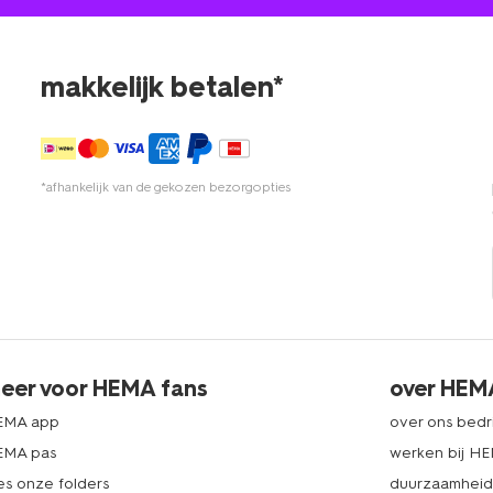
makkelijk betalen*
*afhankelijk van de gekozen bezorgopties
eer voor HEMA fans
over HEM
EMA app
over ons bedri
EMA pas
werken bij H
es onze folders
duurzaamhei