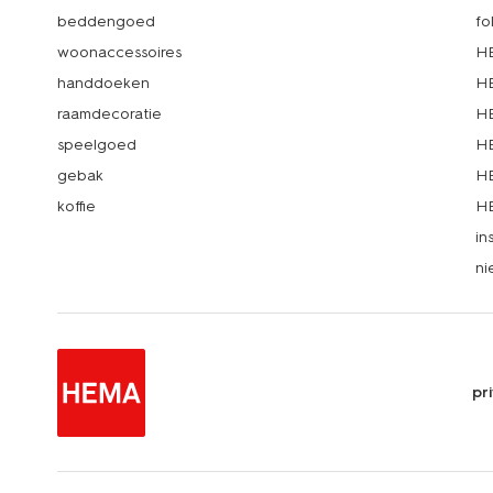
beddengoed
fo
woonaccessoires
HE
handdoeken
HE
raamdecoratie
HE
speelgoed
HE
gebak
HE
koffie
HE
in
ni
pr