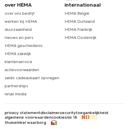
over HEMA
internationaal
over ons bedrijf
HEMA België
werken bij HEMA
HEMA Duitsland
duurzaamheid
HEMA Frankrijk
nieuws en pers
HEMA Oostenrijk
HEMA geschiedenis
HEMA zakelijk
klantenservice
actievoorwaarden
saldo cadeaukaart opvragen
partnerships
retail media
privacy statement
disclaimer
security
toegankelijkheid
algemene voorwaarden
cookies
nix 18
thuiswinkel waarborg