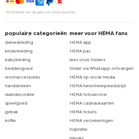
*afhankelijk van de gekozen bezorgopties
populaire categorieën
meer voor HEMA fans
dameskleding
HEMA app
kinderkleding
HEMA pas
babykleding
lees onze folders
beddengoed
folder via Whatsapp ontvangen
woonaccessoires
HEMA op social media
handdoeken
HEMA herontwerpwedstrijd
raamdecoratie
HEMA fotoservice
speelgoed
HEMA cadeaukaarten
gebak
HEMA tickets
koffie
HEMA verzekeringen
inspiratie
nieuws