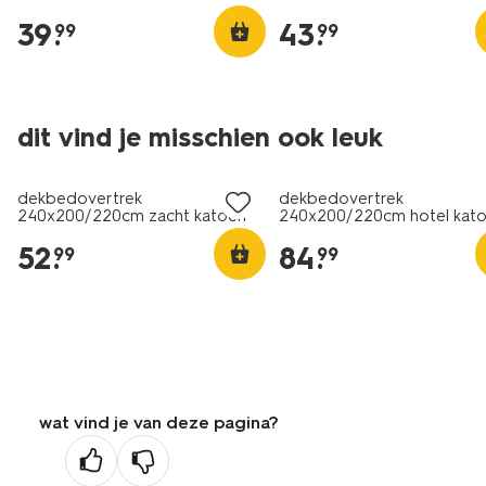
39
.
43
.
99
99
30% korting
dit vind je misschien ook leuk
met je HEMA pas
dekbedovertrek
dekbedovertrek
240x200/220cm zacht katoen
240x200/220cm hotel kat
donkergrijs
satijn zwart
52
.
84
.
99
99
wat vind je van deze pagina?