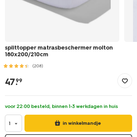
splittopper matrasbeschermer molton
180x200/210cm
(208)
/wonen-
slapen/slapen/molton/splittopper-
47
.
99
matrasbeschermer-
molton-
180x200%2F210cm-
5190160.html
voor 22:00 besteld, binnen 1-3 werkdagen in huis
in winkelmandje
1