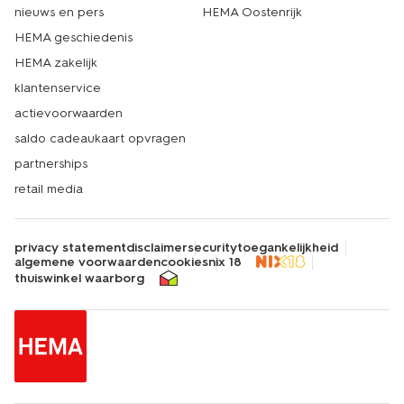
nieuws en pers
HEMA Oostenrijk
HEMA geschiedenis
HEMA zakelijk
klantenservice
actievoorwaarden
saldo cadeaukaart opvragen
partnerships
retail media
privacy statement
disclaimer
security
toegankelijkheid
algemene voorwaarden
cookies
nix 18
thuiswinkel waarborg