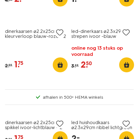
4
.
vegan
sale
sale
dinerkaarsen ⌀2.2x25cm
led-dinerkaars ⌀2.3x29cm
kleurverloop blauw-roze - 2
strepen ivoor -blauw
stuks
online nog 13 stuks op
voorraad
1
.
2
.
75
50
2
.
3
.
99
99
afhalen in 500+ HEMA winkels
vegan
sale
laag geprijsd
dinerkaarsen ⌀2.2x25cm
led huishoudkaars
spikkel ivoor-lichtblauw - 2
⌀2.3x29cm ribbel lichtgroen
stuks
1
.
2
.
–
75