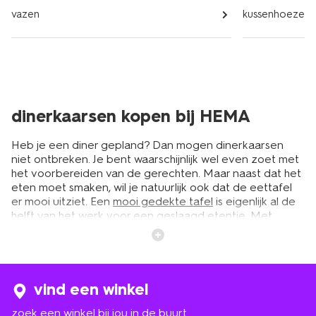
vazen
kussenhoezen e
dinerkaarsen kopen bij HEMA
Heb je een diner gepland? Dan mogen dinerkaarsen
niet ontbreken. Je bent waarschijnlijk wel even zoet met
het voorbereiden van de gerechten. Maar naast dat het
eten moet smaken, wil je natuurlijk ook dat de eettafel
er mooi uitziet. Een
mooi gedekte tafel
is eigenlijk al de
helft van het werk voor een geslaagd etentje. Met
dinerkaarsen creëer je een chique en knusse look aan
tafel. Bij HEMA vind je een ruim assortiment aan
dinerkaarsen in diverse kleuren, afmetingen en
varianten. Voor ieder interieur en iedere gelegenheid
zitten er mooie exemplaren tussen. Maak het helemaal
vind een winkel
af met een bijpassend
tafelkleed
en borden. Zo maak je
zoek een winkel bij jou in de buurt
de ervaring van je gasten compleet.