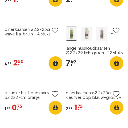
2
.
99
vegan
sale
vegan
dinerkaarsen ⌀2.2x25cm
+6
wave lila-bruin - 4 stuks
lange huishoudkaarsen
Ø2.2x29 lichtgroen - 12 stuks
2
.
7
.
50
49
4
.
29
vegan
vegan
laag geprijsd
sale
rustieke huishoudkaars
dinerkaarsen ⌀2.2x25cm
⌀2.2x27cm oranje
kleurverloop blauw-groen -
2 stuks
0
.
1
.
75
75
1
.
2
.
29
99