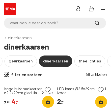
inloggen
waar ben je naar op zoek?
dinerkaarsen
dinerkaarsen
geurkaarsen
dinerkaarsen
theelichtjes
vegan
68 artikelen
filter en sorteer
sale
laag geprijsd
lange huishoudkaarsen
LED kaars Ø2.5x29cm ribbel
⌀2.2x29cm glad lila - 12 stuks
ivoor
4
.
2
.
–
–
7
.
49