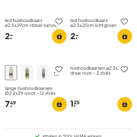
laag geprijsd
laag geprijsd
led huishoudkaars
led huishoudkaars
⌀2.3x29cm ribbel naturel
⌀2.3x20cm lichtgroen
2
.
2
.
–
–
vegan
vegan
laag geprijsd
huishoudkaarsen ⌀2.2x20cm
+6
draai roze - 2 stuks
lange huishoudkaarsen
Ø2.2x29 ivoor - 12 stuks
1
.
7
.
25
49
afhalen in 500+ HEMA winkels