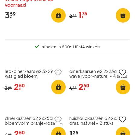
voorraad
1
.
3
.
75
59
2
.
99
afhalen in 500+ HEMA winkels
vegan
sale
sale
led-dinerkaars ⌀2.3x29cm
dinerkaarsen ⌀2.2x25cm
was glad bloem
wave ivoor-naturel - 4 stuks
2
.
2
.
50
50
3
.
4
.
99
29
vegan
vegan
sale
laag geprijsd
dinerkaarsen ⌀2.2x25cm
huishoudkaarsen ⌀2.2x20cm
bloemvorm oranje-roze - 4
draai naturel - 2 stuks
stuks
2
.
1
.
50
25
99