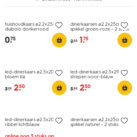
vegan
vegan
laag geprijsd
sale
huishoudkaars ⌀2.2x25cm
dinerkaarsen ⌀2.2x25cm
diabolo donkerrood
spikkel groen-roze - 2 stuks
0
.
1
.
75
75
2
.
99
sale
sale
led-dinerkaars ⌀2.3x20cm
led-dinerkaars ⌀2.3x29cm
bloem lila
strepen ivoor-blauw
2
.
2
.
50
50
3
.
3
.
59
99
vegan
sale
led-dinerkaars ⌀2.3x20cm
dinerkaarsen ⌀2.2x25cm
ribbel lichtblauw
spikkel naturel - 2 stuks
online nog 3 stuks op