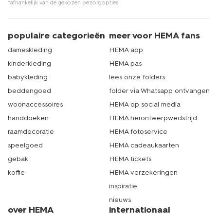
*afhankelijk van de gekozen bezorgopties
populaire categorieën
meer voor HEMA fans
dameskleding
HEMA app
kinderkleding
HEMA pas
babykleding
lees onze folders
beddengoed
folder via Whatsapp ontvangen
woonaccessoires
HEMA op social media
handdoeken
HEMA herontwerpwedstrijd
raamdecoratie
HEMA fotoservice
speelgoed
HEMA cadeaukaarten
gebak
HEMA tickets
koffie
HEMA verzekeringen
inspiratie
nieuws
over HEMA
internationaal