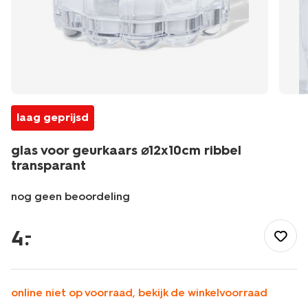
laag geprijsd
glas voor geurkaars ⌀12x10cm ribbel
transparant
nog geen beoordeling
/wonen-
slapen/wonen/kaarsen/geurkaarsen/glas-
4
.
–
voor-
geurkaars-
%E2%8C%8012x10cm-
ribbel-
online niet op voorraad, bekijk de winkelvoorraad
transparant-