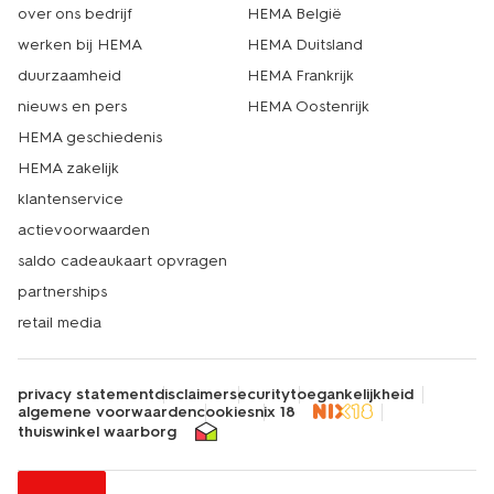
over ons bedrijf
HEMA België
werken bij HEMA
HEMA Duitsland
duurzaamheid
HEMA Frankrijk
nieuws en pers
HEMA Oostenrijk
HEMA geschiedenis
HEMA zakelijk
klantenservice
actievoorwaarden
saldo cadeaukaart opvragen
partnerships
retail media
privacy statement
disclaimer
security
toegankelijkheid
algemene voorwaarden
cookies
nix 18
thuiswinkel waarborg