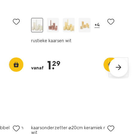
vegan
+4
rustieke kaarsen wit
1
.
29
vanaf
ibbel groen
kaarsonderzetter ⌀20cm keramiek ribbel
wit