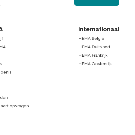
A
internationaal
jf
HEMA België
EMA
HEMA Duitsland
d
HEMA Frankrijk
s
HEMA Oostenrijk
denis
e
rden
kaart opvragen