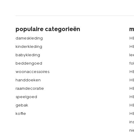
populaire categorieën
m
dameskleding
H
kinderkleding
H
babykleding
le
beddengoed
fo
woonaccessoires
HE
handdoeken
HE
raamdecoratie
HE
speelgoed
HE
gebak
HE
koffie
HE
in
ni