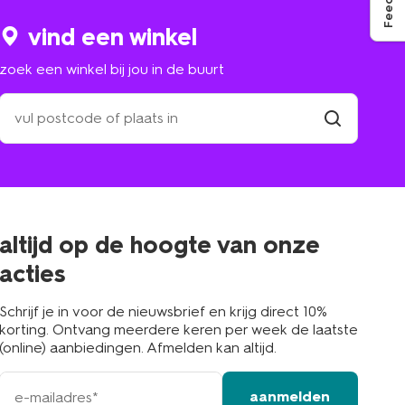
vind een winkel
zoek een winkel bij jou in de buurt
zoek
een
winkel
vind
winkel
bij
jou
in
de
buurt
altijd op de hoogte van onze
acties
Schrijf je in voor de nieuwsbrief en krijg direct 10%
korting. Ontvang meerdere keren per week de laatste
(online) aanbiedingen. Afmelden kan altijd.
e-
aanmelden
mailadres