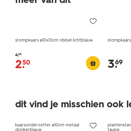
sale
vegan
stompkaars ⌀10x10cm ribbel lichtblauw
stompkaars
4
.
99
3
.
2
.
69
50
dit vind je misschien ook 
sale
sale
kaarsonderzetter ⌀10cm metaal
plantensta
donkerblauw
taupe