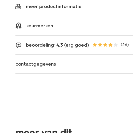
meer productinformatie
keurmerken
beoordeling: 4.3 (erg goed)
(26)
contactgegevens
vegan
meer van dit