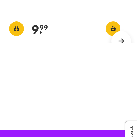
9
.
99
Feedback