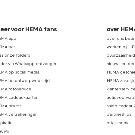
eer voor HEMA fans
over HEM
EMA app
over ons bedri
EMA pas
werken bij H
es onze folders
duurzaamhei
lder via Whatsapp ontvangen
nieuws en per
MA op social media
HEMA geschie
MA herontwerpwedstrijd
HEMA zakelijk
MA fotoservice
klantenservic
MA cadeaukaarten
actievoorwaa
MA tickets
saldo cadeau
MA verzekeringen
partnerships
spiratie
retail media
euws