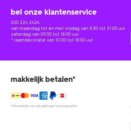
bel onze klantenservice
020 224 2424
van maandag tot en met vrijdag van 8.30 tot 21.00 uur
zaterdag van 09.00 tot 18.00 uur
* raamdecoratie van 10.00 tot 18.00 uur
makkelijk betalen*
*afhankelijk van de gekozen bezorgopties