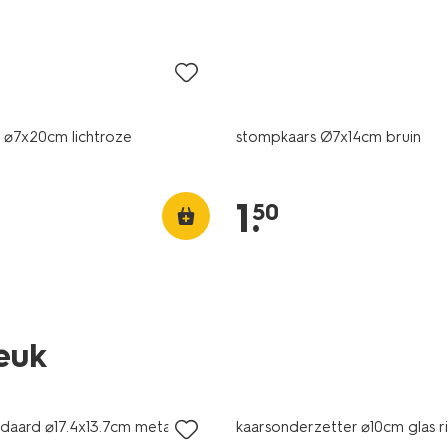
laag geprijsd
 ⌀7x20cm lichtroze
stompkaars Ø7x14cm bruin
1
.
50
leuk
ndaard ⌀17.4x13.7cm metaal
kaarsonderzetter ⌀10cm glas r