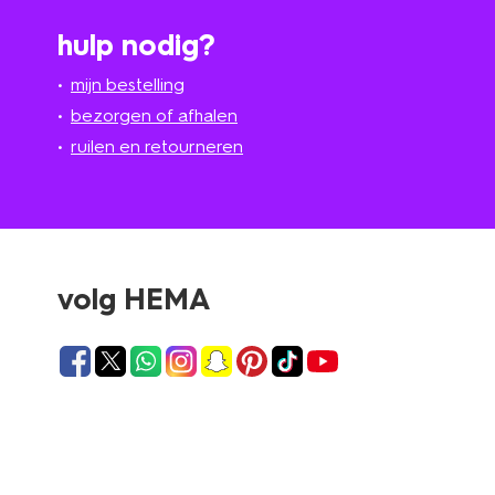
hulp nodig?
mijn bestelling
bezorgen of afhalen
ruilen en retourneren
volg HEMA