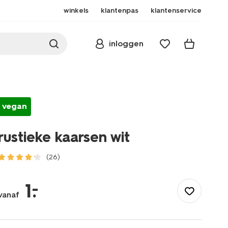
winkels
klantenpas
klantenservice
inloggen
vegan
rustieke kaarsen wit
(26)
/wonen-
slapen/wonen/kaarsen/stompkaarsen/rustieke-
–
1
.
kaarsen-
vanaf
wit-
1000015386.html