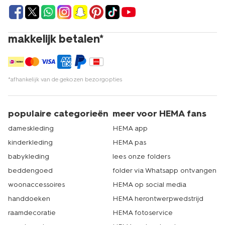
makkelijk betalen*
*afhankelijk van de gekozen bezorgopties
populaire categorieën
meer voor HEMA fans
dameskleding
HEMA app
kinderkleding
HEMA pas
babykleding
lees onze folders
beddengoed
folder via Whatsapp ontvangen
woonaccessoires
HEMA op social media
handdoeken
HEMA herontwerpwedstrijd
raamdecoratie
HEMA fotoservice