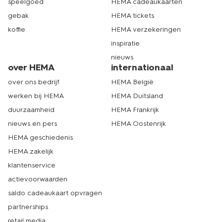
speelgoed
HEMA cadeaukaarten
gebak
HEMA tickets
koffie
HEMA verzekeringen
inspiratie
nieuws
over HEMA
internationaal
over ons bedrijf
HEMA België
werken bij HEMA
HEMA Duitsland
duurzaamheid
HEMA Frankrijk
nieuws en pers
HEMA Oostenrijk
HEMA geschiedenis
HEMA zakelijk
klantenservice
actievoorwaarden
saldo cadeaukaart opvragen
partnerships
retail media