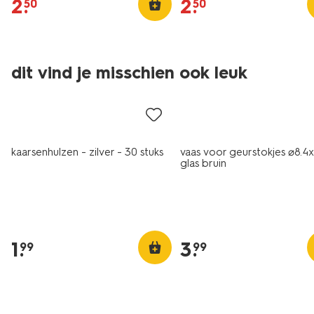
2
.
2
.
50
50
dit vind je misschien ook leuk
kaarsenhulzen - zilver - 30 stuks
vaas voor geurstokjes ⌀8.4
glas bruin
1
.
3
.
99
99