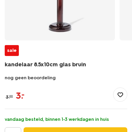
sale
kandelaar 8.5x10cm glas bruin
nog geen beoordeling
/wonen-
slapen/wonen/kandelaar/kandelaar-
3
.
–
3
.
99
8.5x10cm-
glas-
bruin-
13325041.html
vandaag besteld, binnen 1-3 werkdagen in huis