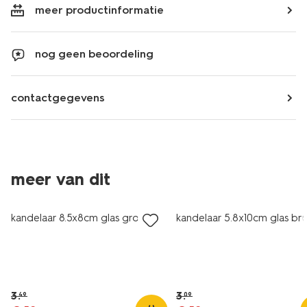
meer productinformatie
nog geen beoordeling
contactgegevens
meer van dit
sale
sale
kandelaar 8.5x8cm glas groen
kandelaar 5.8x10cm glas bru
3
.
3
.
49
09