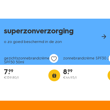
superzonverzorging
o zo goed beschermd in de zon
2e halve prijs
2e halve prijs
met je HEMA pas
met je HEMA pas
gezichtszonnebrandcrème
zonnebrandcrème SPF30 2
SPF50 50ml
7
.
8
.
99
99
€
159
.
80
/l
€
44
.
95
/l