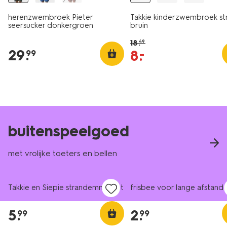
herenzwembroek Pieter
Takkie kinderzwembroek st
seersucker donkergroen
bruin
18
.
49
29
.
8
.
–
99
buitenspeelgoed
met vrolijke toeters en bellen
Takkie en Siepie strandemmerset
frisbee voor lange afstand
5
.
2
.
99
99