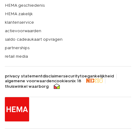
HEMA geschiedenis
HEMA zakelijk
klantenservice
actievoorwaarden
saldo cadeaukaart opvragen
partnerships
retail media
privacy statement
disclaimer
security
toegankelijkheid
algemene voorwaarden
cookies
nix 18
thuiswinkel waarborg