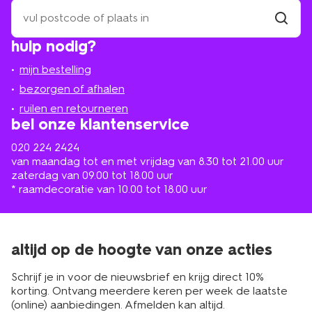
zoek
een
winkel
vind
hulp nodig?
winkel
bij
jou
mijn bestelling
in
de
bezorgen of afhalen
buurt
ruilen en retourneren
bel onze klantenservice
020 224 2424
van maandag tot en met vrijdag van 8.30 tot 21.00 uur
zaterdag van 09.00 tot 18.00 uur
* raamdecoratie van 10.00 tot 18.00 uur
altijd op de hoogte van onze acties
Schrijf je in voor de nieuwsbrief en krijg direct 10%
korting. Ontvang meerdere keren per week de laatste
(online) aanbiedingen. Afmelden kan altijd.