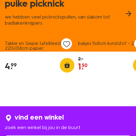
puike picknick
we hebben veel picknickspullen, van slakom tot
badlakenknijpers
sale
Takkie en Siepie tafelkleed
bakjes 11x8cm kunststof - 2 
220x138cm papier
2
.
–
4
.
1
.
99
50
vind een winkel
zoek een winkel bij jou in de buurt