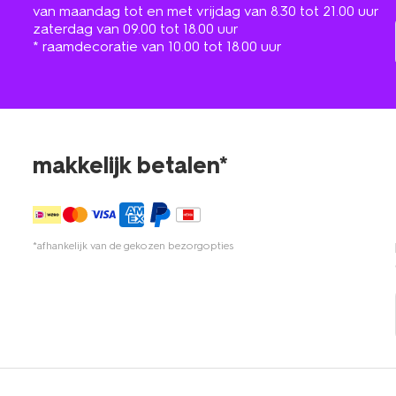
van maandag tot en met vrijdag van 8.30 tot 21.00 uur
zaterdag van 09.00 tot 18.00 uur
* raamdecoratie van 10.00 tot 18.00 uur
makkelijk betalen*
*afhankelijk van de gekozen bezorgopties