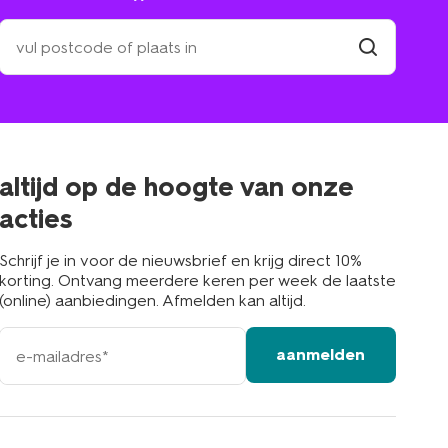
zoek
een
winkel
vind
winkel
bij
jou
in
de
buurt
altijd op de hoogte van onze
acties
Schrijf je in voor de nieuwsbrief en krijg direct 10%
korting. Ontvang meerdere keren per week de laatste
(online) aanbiedingen. Afmelden kan altijd.
e-
aanmelden
mailadres