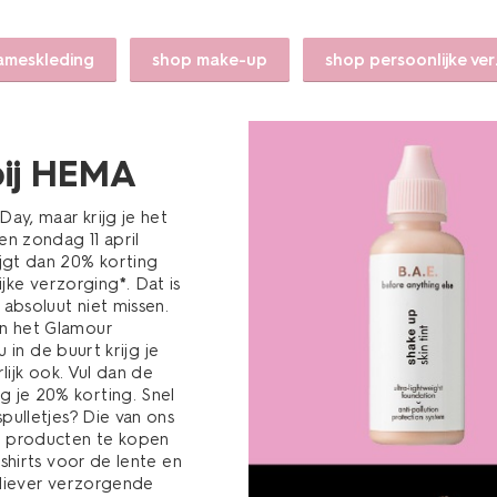
ameskleding
shop make-up
shop persoonlijke ve
bij HEMA
ay, maar krijg je het
en zondag 11 april
jgt dan 20% korting
jke verzorging
*
. Dat is
absoluut niet missen.
n het Glamour
 in de buurt krijg je
lijk ook. Vul dan de
g je 20% korting. Snel
pulletjes? Die van ons
t producten te kopen
shirts voor de lente en
j liever verzorgende