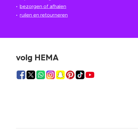
bezorgen of afhalen
ruilen en retourneren
volg HEMA