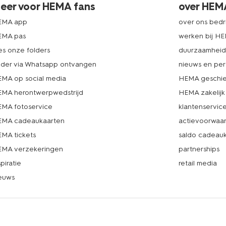
eer voor HEMA fans
over HEM
EMA app
over ons bedri
EMA pas
werken bij H
es onze folders
duurzaamhei
lder via Whatsapp ontvangen
nieuws en per
MA op social media
HEMA geschie
MA herontwerpwedstrijd
HEMA zakelijk
MA fotoservice
klantenservic
MA cadeaukaarten
actievoorwaa
MA tickets
saldo cadeau
MA verzekeringen
partnerships
spiratie
retail media
euws