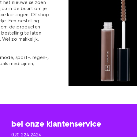
t het nieuwe seizoen
 jou in de buurt om je
oie kortingen. Of shop
je. Een bestelling
en om de producten
 bestelling te laten
 Wel zo makkelijk.
mode, sport-, regen-,
oals medicijnen,
bel onze klantenservice
020 224 2424