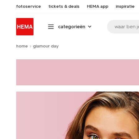
fotoservice
tickets & deals
HEMA app
inspiratie
waar ben j
categorieën
home
glamour day