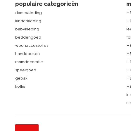
populaire categorieën
m
dameskleding
H
kinderkleding
H
babykleding
le
beddengoed
fo
woonaccessoires
HE
handdoeken
HE
raamdecoratie
HE
speelgoed
HE
gebak
HE
koffie
HE
in
ni