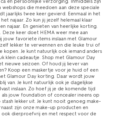
a en persoonlijke verzorging. Inmiddels zijn
en webshops die meedoen aan deze speciale
 jaarlijks twee keer gevierd. Eenmaal in het
het najaar. Zo kun jij jezelf helemaal klaar
n najaar. En genieten van heerlijke korting.
pen. Deze keer doet HEMA weer mee aan
ij jouw favoriete items inslaan met Glamour
zelf lekker te verwennen en die leuke trui of
te kopen. Je kunt natuurlijk ook iemand anders
uk klein cadeautje. Shop met Glamour Day
t nieuwe seizoen. Of houd jij liever van
n? Koop een maskertje voor je huid of een
et Glamour Day korting. Daar wordt jouw
j van. Je kunt natuurlijk ook je dagelijkse
ast inslaan. Zo hoef jij je de komende tijd
als jouw foundation of concealer ineens op
p stash lekker uit. Je kunt nooit genoeg make-
rnaast zijn onze make-up producten en
ook dierproefvrij en met respect voor de