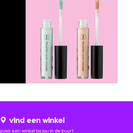
vind een winkel
zoek een winkel bij jou in de buurt