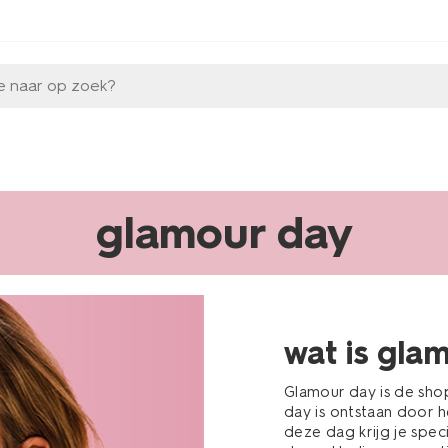
e naar op zoek?
glamour day
wat is gla
Glamour day is de shop
day is ontstaan door 
deze dag krijg je spe