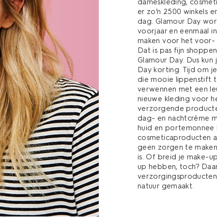
dameskleding, cosmetic
er zo’n 2500 winkels 
dag. Glamour Day wordt
voorjaar en eenmaal in 
maken voor het voor- e
Dat is pas fijn shop
Glamour Day. Dus kun j
Day korting. Tijd om je
die mooie lippenstift 
verwennen met een le
nieuwe kleding voor he
verzorgende producte
dag- en nachtcrème m
huid en portemonnee bli
cosmeticaproducten alv
geen zorgen te maken 
is. Of breid je make-u
up hebben, toch? Daa
verzorgingsproducten 
natuur gemaakt.