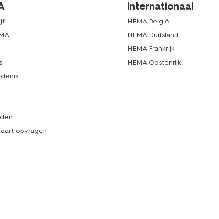
A
internationaal
jf
HEMA België
EMA
HEMA Duitsland
d
HEMA Frankrijk
s
HEMA Oostenrijk
denis
e
rden
kaart opvragen