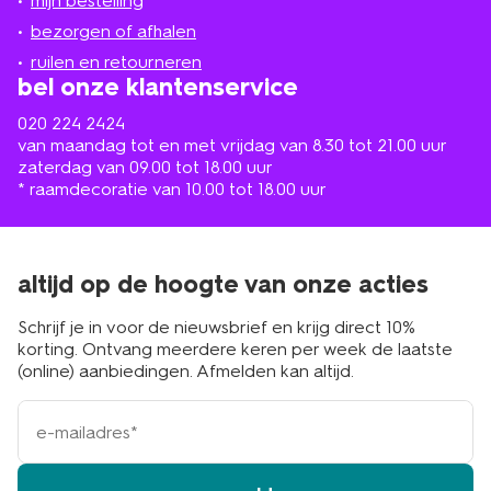
mijn bestelling
in
de
bezorgen of afhalen
buurt
ruilen en retourneren
bel onze klantenservice
020 224 2424
van maandag tot en met vrijdag van 8.30 tot 21.00 uur
zaterdag van 09.00 tot 18.00 uur
* raamdecoratie van 10.00 tot 18.00 uur
altijd op de hoogte van onze acties
Schrijf je in voor de nieuwsbrief en krijg direct 10%
korting. Ontvang meerdere keren per week de laatste
(online) aanbiedingen. Afmelden kan altijd.
e-
mailadres