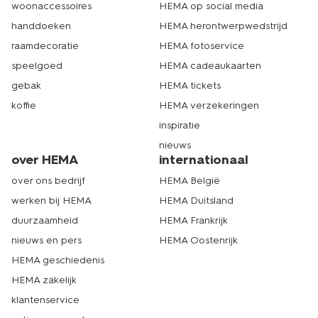
woonaccessoires
HEMA op social media
handdoeken
HEMA herontwerpwedstrijd
raamdecoratie
HEMA fotoservice
speelgoed
HEMA cadeaukaarten
gebak
HEMA tickets
koffie
HEMA verzekeringen
inspiratie
nieuws
over HEMA
internationaal
over ons bedrijf
HEMA België
werken bij HEMA
HEMA Duitsland
duurzaamheid
HEMA Frankrijk
nieuws en pers
HEMA Oostenrijk
HEMA geschiedenis
HEMA zakelijk
klantenservice