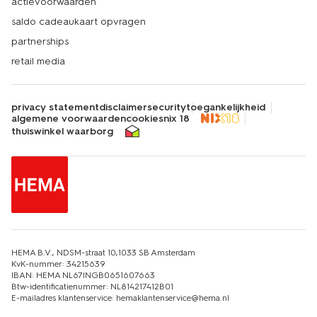
actievoorwaarden
saldo cadeaukaart opvragen
partnerships
retail media
privacy statement
disclaimer
security
toegankelijkheid
algemene voorwaarden
cookies
nix 18
thuiswinkel waarborg
HEMA B.V., NDSM-straat 10,1033 SB Amsterdam
KvK-nummer: 34215639
IBAN: HEMA NL67INGB0651607663
Btw-identificatienummer: NL814217412B01
E-mailadres klantenservice: hemaklantenservice@hema.nl