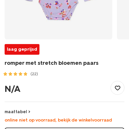
laag geprijsd
romper met stretch bloemen paars
(22)
/baby/babykleding/rompertjes/romper-
met-
N/A
stretch-
bloemen-
paars-
33300550PURPLE.html
maattabel
online niet op voorraad, bekijk de winkelvoorraad