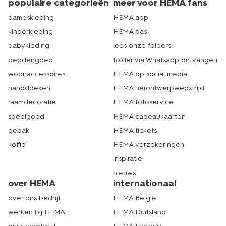
populaire categorieën
meer voor HEMA fans
dameskleding
HEMA app
kinderkleding
HEMA pas
babykleding
lees onze folders
beddengoed
folder via Whatsapp ontvangen
woonaccessoires
HEMA op social media
handdoeken
HEMA herontwerpwedstrijd
raamdecoratie
HEMA fotoservice
speelgoed
HEMA cadeaukaarten
gebak
HEMA tickets
koffie
HEMA verzekeringen
inspiratie
nieuws
over HEMA
internationaal
over ons bedrijf
HEMA België
werken bij HEMA
HEMA Duitsland