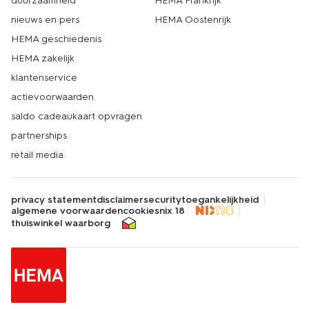
duurzaamheid
HEMA Frankrijk
nieuws en pers
HEMA Oostenrijk
HEMA geschiedenis
HEMA zakelijk
klantenservice
actievoorwaarden
saldo cadeaukaart opvragen
partnerships
retail media
privacy statement
disclaimer
security
toegankelijkheid
algemene voorwaarden
cookies
nix 18
thuiswinkel waarborg