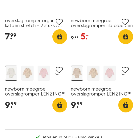
2 stuks
sale
overslag romper organic
newborn meegroei
katoen stretch - 2 stuks wit
overslagromper rib bloemen
ecru
7
.
5
.
–
99
9
.
99
+2
+2
newborn meegroei
newborn meegroei
overslagromper LENZING™
overslagromper LENZING™
ECOVERO™ rib wit
ECOVERO™ rib zand
9
.
9
.
99
99
afhalen in 500+ HEMA winkels