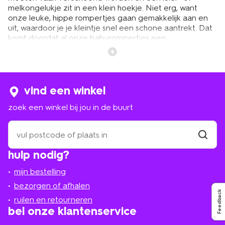
melkongelukje zit in een klein hoekje. Niet erg, want
onze leuke, hippe rompertjes gaan gemakkelijk aan en
uit, waardoor je je kleintje snel een schone aantrekt. Dat
komt doordat al onze babyrompertjes een
zogenoemde enveloppesluiting hebben bij de hals.
Wanneer het rompertje aan de onderkant vies is
geworden door een luierongemakje, dan trek je hem zo
over de schoudertjes naar beneden. En hoeft de vieze
romper niet over het hoofdje van je kindje heen om hem
vind een winkel
uit te kunnen trekken. Wel zo fijn! Aan de onderkant
zoek een winkel bij jou in de buurt
zitten drukknoopjes, die je gemakkelijk dichtklikt. En na
het verschonen was je onze rompertjes zo weer schoon.
zoek
Want ze kunnen gewassen worden op 60 °C. Om ze zo
een
lang mogelijk mooi te houden, was je ze binnenstebuiten
winkel
vind
en met gelijke kleuren. Zo heb je er extra lang plezier
hulp nodig?
winkel
bij
van! Heeft je kleine last van een melkongelukje? Dan
jou
poets je het snoetje eenvoudig weer schoon met een
mijn bestelling
in
hydrofiele doek.
de
bezorgen of afhalen
Feedback
buurt
ruilen en retourneren
verstelbare meegroei rompers
bel onze klantenservice