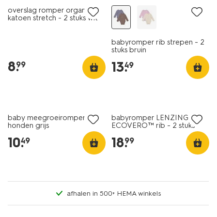
overslag romper organic
katoen stretch - 2 stuks wit
babyromper rib strepen - 2
stuks bruin
8
.
13
.
99
49
nieuw
nieuw
baby meegroeiromper rib
babyromper LENZING™
honden grijs
ECOVERO™ rib - 2 stuks
naturel
10
.
18
.
49
99
afhalen in 500+ HEMA winkels
nieuw
nieuw