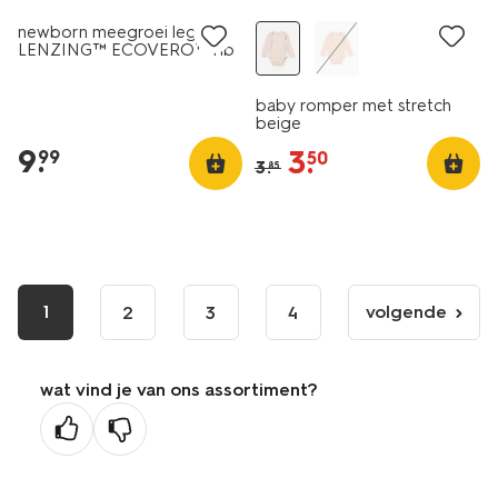
newborn meegroei legging
LENZING™ ECOVERO™ rib
zand
baby romper met stretch
beige
9
.
3
.
99
50
3
.
85
1
volgende
2
3
4
volgende
pagina
wat vind je van ons assortiment?