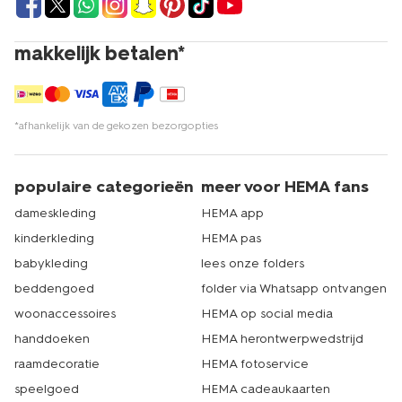
kwaliteit is, behouden onze rompertjes veel langer dan
andere hun zachtheid, kleur, rek en pasvorm. Ook na
heel veel wasbeurten. Je bent bij HEMA dus aan het
makkelijk betalen*
juiste adres voor leuke babyrompertjes van fijn materiaal.
Daarnaast zijn onze rompertjes niet alleen van goed
materiaal, maar ook nog eens erg goedkoop. Dat is
natuurlijk mooi meegenomen. Wist je dat we naast leuke
rompertjes voor baby’s ook
wasbare luiers
hebben?
*afhankelijk van de gekozen bezorgopties
Super handig!
populaire categorieën
meer voor HEMA fans
rompertjes: hemdje en broekje aan
dameskleding
HEMA app
elkaar
kinderkleding
HEMA pas
babykleding
lees onze folders
Een rompertje is eigenlijk een broekje en een hemdje
aan elkaar. Heel handig, want dit voorkomt een blote rug
beddengoed
folder via Whatsapp ontvangen
en buik en je kindje verliest daardoor niet onnodig
woonaccessoires
HEMA op social media
warmte. Bovendien houdt een romper de luier op zijn
plaats. Vandaar dat een rompertje ook wel een
handdoeken
HEMA herontwerpwedstrijd
luierpakje genoemd wordt. Bij HEMA heb je veel keuze,
raamdecoratie
HEMA fotoservice
want naast verschillende modelletjes, hebben we
speelgoed
HEMA cadeaukaarten
bedrukte rompertjes in vrolijke kleuren, maar ook