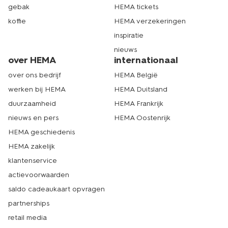
rompers in wit en zwart. Onze rompertjes beginnen bij
gebak
HEMA tickets
maat 50/56, voor newborn baby’tjes en lopen door tot
koffie
HEMA verzekeringen
maat 98/104. Ook heeft HEMA prematuur kleding in ons
assortiment. Vanaf een jaar of tweeënhalf worden
inspiratie
kindjes meestal zindelijk en dan is een rompertje vaak
nieuws
niet meer zo handig. Op dat moment stappen kindjes
over HEMA
internationaal
vaak over van een rompertje naar kinderondergoed.
over ons bedrijf
HEMA België
Zoek je ook leuke andere
babykleding
voor je kleintje
om af te wisselen? Dat kan met onze leuke
baby jurken
werken bij HEMA
HEMA Duitsland
en rokken
of met onze baby t-shirts en blouses. Wat je
duurzaamheid
HEMA Frankrijk
kleine ook nodig heeft, bij ons vind je zeker wat je zoekt.
Echt HEMA.
nieuws en pers
HEMA Oostenrijk
HEMA geschiedenis
HEMA zakelijk
zwarte of witte romper of toch een
klantenservice
vrolijk kleurtje?
actievoorwaarden
Naast rompers in felle kleuren en met vrolijke printjes,
saldo cadeaukaart opvragen
heeft HEMA ook
witte rompertjes
. Witte rompertjes
partnerships
vormen een fijne basis onder kleertjes in lichte kleuren,
of onder stofjes die een beetje doorschijnend zijn. Deze
retail media
zijn verkrijgbaar met een enveloppesluiting, maar ook als