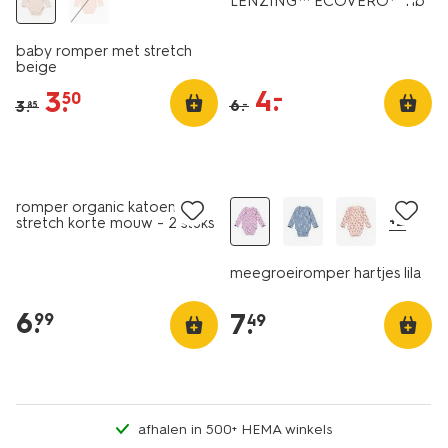
LENZING™ ECOVERO™ rib
peren beige
baby romper met stretch
beige
4
.
–
3
.
50
6
.
3
.
–
85
2 stuks
nieuw
romper organic katoen
+2
stretch korte mouw - 2 stuks
wit
meegroeiromper hartjes lila
6
.
7
.
99
49
afhalen in 500+ HEMA winkels
3 stuks