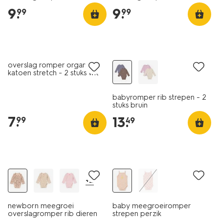
ECOVERO™ rib zand
ECOVERO™ rib wit
9
.
9
.
99
99
2 stuks
nieuw
overslag romper organic
katoen stretch - 2 stuks wit
babyromper rib strepen - 2
stuks bruin
7
.
13
.
99
49
sale
sale
+2
newborn meegroei
baby meegroeiromper
overslagromper rib dieren
strepen perzik