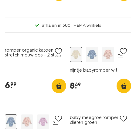
afhalen in 500+ HEMA winkels
2 stuks
nieuw
romper organic katoen
+2
stretch mouwloos - 2 stuks
wit
nijntje babyromper wit
6
.
8
.
99
49
nieuw
nieuw
baby meegroeiromper rib
+2
dieren groen