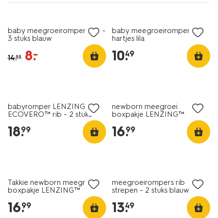
sale
nieuw
baby meegroeirompers rib -
baby meegroeiromper rib
3 stuks blauw
hartjes lila
8
.
10
.
–
49
14
.
99
nieuw
babyromper LENZING™
newborn meegroei
ECOVERO™ rib - 2 stuks
boxpakje LENZING™
naturel
ECOVERO™ rib zand
18
.
16
.
99
99
nieuw
nieuw
Takkie newborn meegroei
meegroeirompers rib
boxpakje LENZING™
strepen - 2 stuks blauw
ECOVERO™ rib ecru
16
.
13
.
99
49