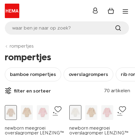
inloggen
waar ben je naar op zoek?
rompertjes
rompertjes
bamboe rompertjes
overslagrompers
rib r
70 artikelen
filter en sorteer
+2
+2
newborn meegroei
newborn meegroei
overslagromper LENZING™
overslagromper LENZING™