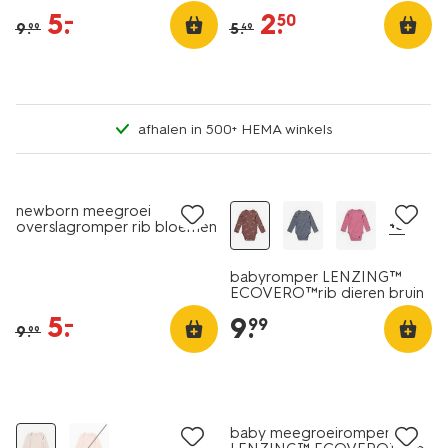
zalmroze
5
.
2
.
–
50
9
.
5
.
99
49
afhalen in 500+ HEMA winkels
sale
nieuw
newborn meegroei
+3
overslagromper rib bloemen
ecru
babyromper LENZING™
ECOVERO™rib dieren bruin
5
.
–
9
.
99
9
.
99
sale
sale
baby meegroeiromper