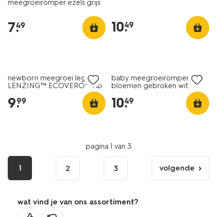
meegroeiromper ezels grijs
10
.
7
.
49
49
nieuw
newborn meegroei legging
baby meegroeiromper rib
LENZING™ ECOVERO™ rib
bloemen gebroken wit
zand
9
.
10
.
99
49
pagina 1 van 3
1
volgende
2
3
volgende
pagina
wat vind je van ons assortiment?