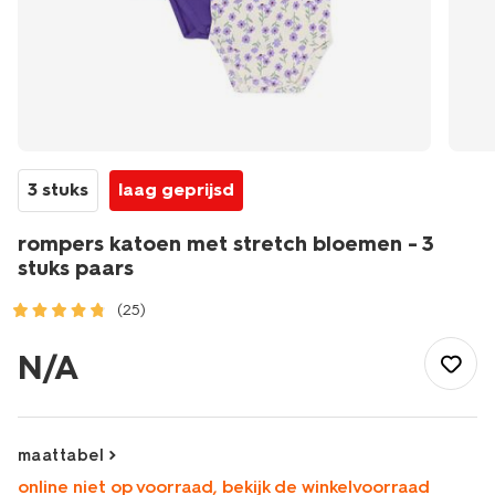
3 stuks
laag geprijsd
rompers katoen met stretch bloemen - 3
stuks paars
(25)
/baby/babykleding/rompertjes/rompers-
katoen-
N/A
met-
stretch-
bloemen-
-
maattabel
-3-
online niet op voorraad, bekijk de winkelvoorraad
stuks-