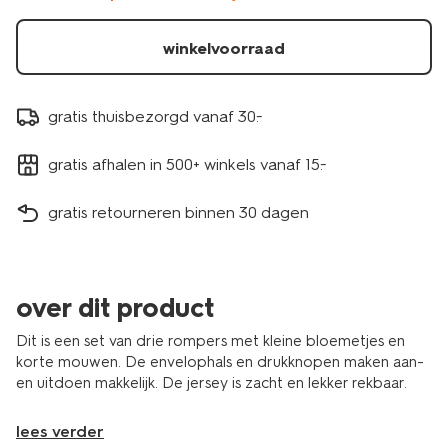
paars-
33304650PURPLE.html
winkelvoorraad
gratis thuisbezorgd vanaf 30.-
gratis afhalen in 500+ winkels vanaf 15.-
gratis retourneren binnen 30 dagen
over dit product
Dit is een set van drie rompers met kleine bloemetjes en
korte mouwen. De envelophals en drukknopen maken aan-
en uitdoen makkelijk. De jersey is zacht en lekker rekbaar.
lees verder