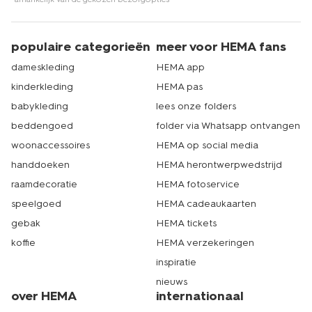
populaire categorieën
meer voor HEMA fans
dameskleding
HEMA app
kinderkleding
HEMA pas
babykleding
lees onze folders
beddengoed
folder via Whatsapp ontvangen
woonaccessoires
HEMA op social media
handdoeken
HEMA herontwerpwedstrijd
raamdecoratie
HEMA fotoservice
speelgoed
HEMA cadeaukaarten
gebak
HEMA tickets
koffie
HEMA verzekeringen
inspiratie
nieuws
over HEMA
internationaal