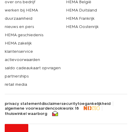
over ons bedrijf
HEMA België
werken bij HEMA
HEMA Duitsland
duurzaamheid
HEMA Frankrijk
nieuws en pers
HEMA Oostenrijk
HEMA geschiedenis
HEMA zakelijk
klantenservice
actievoorwaarden
saldo cadeaukaart opvragen
partnerships
retail media
privacy statement
disclaimer
security
toegankelijkheid
algemene voorwaarden
cookies
nix 18
thuiswinkel waarborg