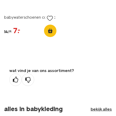
sale
babywaterschoenen cognac
7
.
–
14
.
29
wat vind je van ons assortiment?
alles in babykleding
bekijk alles