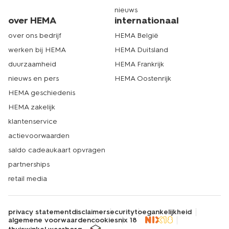
nieuws
over HEMA
internationaal
over ons bedrijf
HEMA België
werken bij HEMA
HEMA Duitsland
duurzaamheid
HEMA Frankrijk
nieuws en pers
HEMA Oostenrijk
HEMA geschiedenis
HEMA zakelijk
klantenservice
actievoorwaarden
saldo cadeaukaart opvragen
partnerships
retail media
privacy statement
disclaimer
security
toegankelijkheid
algemene voorwaarden
cookies
nix 18