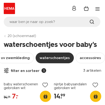
inloggen
waar ben je naar op zoek?
20 (schoenmaat)
waterschoentjes voor baby's
uv zwemkleding
waterschoentjes
accessoires
3 artikelen
filter en sorteer
1
sale
baby waterschoenen
nijntje babysandalen
gebroken wit
gebroken wit
7
.
14
.
–
99
14
.
29