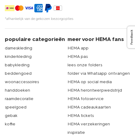
*afhankelijk van de gekozen bezorgopties
Feedback
populaire categorieën
meer voor HEMA fans
dameskleding
HEMA app
kinderkleding
HEMA pas
babykleding
lees onze folders
beddengoed
folder via Whatsapp ontvangen
woonaccessoires
HEMA op social media
handdoeken
HEMA herontwerpwedstrijd
raamdecoratie
HEMA fotoservice
speelgoed
HEMA cadeaukaarten
gebak
HEMA tickets
koffie
HEMA verzekeringen
inspiratie