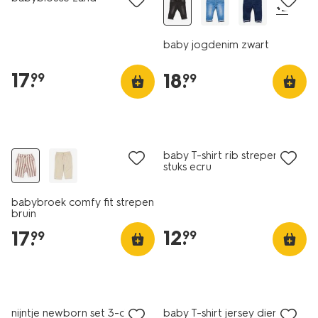
+2
baby jogdenim zwart
17
.
18
.
99
99
nieuw
nieuw
baby T-shirt rib strepen - 2
stuks ecru
babybroek comfy fit strepen
bruin
12
.
17
.
99
99
nieuw
nijntje newborn set 3-delig
baby T-shirt jersey dieren