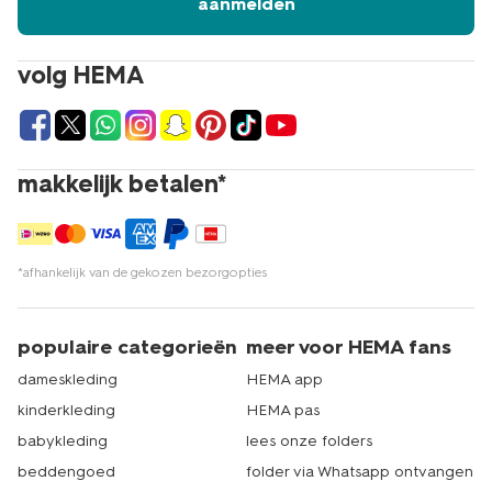
aanmelden
volg HEMA
makkelijk betalen*
*afhankelijk van de gekozen bezorgopties
populaire categorieën
meer voor HEMA fans
dameskleding
HEMA app
kinderkleding
HEMA pas
babykleding
lees onze folders
beddengoed
folder via Whatsapp ontvangen