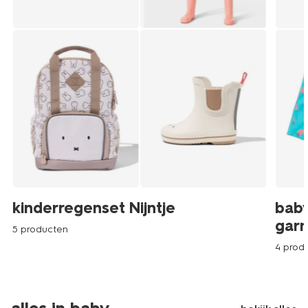
kinderregenset Nijntje
baby
garn
5 producten
4 prod