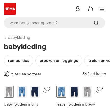
inloggen
waar ben je naar op zoek?
babykleding
babykleding
rompertjes
broeken en leggings
truien en v
362 artikelen
filter en sorteer
+2
+2
baby jogdenim grijs
kinder jogdenim blauw