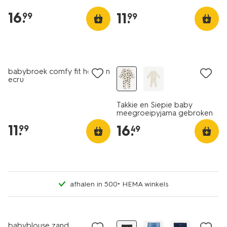
16
.
11
.
99
99
nieuw
babybroek comfy fit honden
ecru
Takkie en Siepie baby
meegroeipyjama gebroken
wit
11
.
16
.
99
49
afhalen in 500+ HEMA winkels
nieuw
babyblouse zand