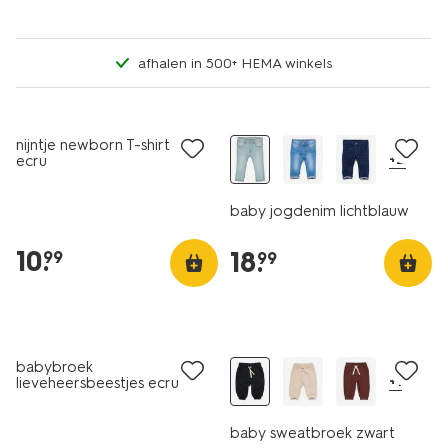
afhalen in 500+ HEMA winkels
nijntje newborn T-shirt rib
+2
ecru
baby jogdenim lichtblauw
10
.
18
.
99
99
nieuw
babybroek
+1
lieveheersbeestjes ecru
baby sweatbroek zwart