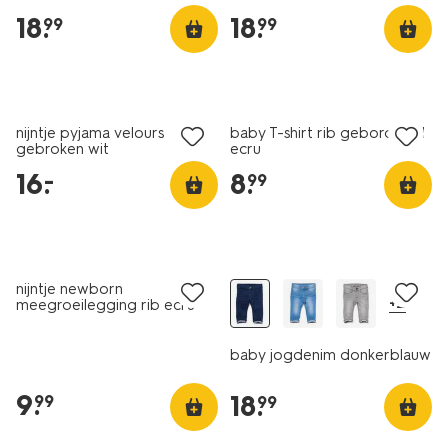
18
.
18
.
99
99
nieuw
nijntje pyjama velours
baby T-shirt rib geborduurd
gebroken wit
ecru
16
.
8
.
–
99
nijntje newborn
+2
meegroeilegging rib ecru
baby jogdenim donkerblauw
9
.
18
.
99
99