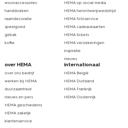
woonaccessoires
HEMA op social media
handdoeken
HEMA herontwerpwedstrijd
raamdecoratie
HEMA fotoservice
speelgoed
HEMA cadeaukaarten
gebak
HEMA tickets
koffie
HEMA verzekeringen
inspiratie
nieuws
over HEMA
internationaal
over ons bedrijf
HEMA België
werken bij HEMA
HEMA Duitsland
duurzaamheid
HEMA Frankrijk
nieuws en pers
HEMA Oostenrijk
HEMA geschiedenis
HEMA zakelijk
klantenservice