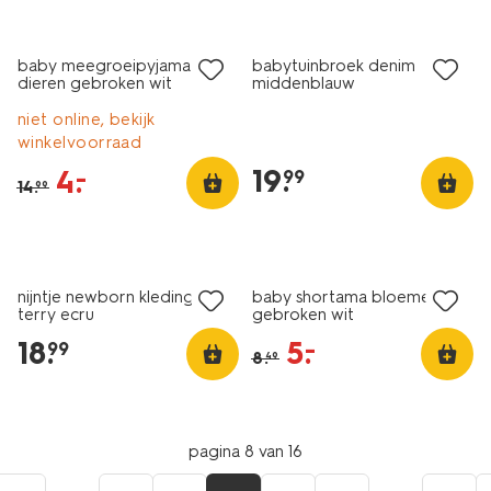
sale
nieuw
baby meegroeipyjama rib
babytuinbroek denim
dieren gebroken wit
middenblauw
niet online, bekijk
winkelvoorraad
19
.
4
.
–
99
14
.
99
sale
nijntje newborn kledingset
baby shortama bloemen
terry ecru
gebroken wit
18
.
5
.
–
99
8
.
49
pagina 8 van 16