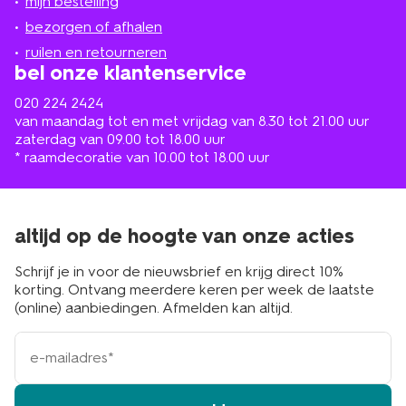
mijn bestelling
in
de
bezorgen of afhalen
buurt
ruilen en retourneren
bel onze klantenservice
020 224 2424
van maandag tot en met vrijdag van 8.30 tot 21.00 uur
zaterdag van 09.00 tot 18.00 uur
* raamdecoratie van 10.00 tot 18.00 uur
altijd op de hoogte van onze acties
Schrijf je in voor de nieuwsbrief en krijg direct 10%
korting. Ontvang meerdere keren per week de laatste
(online) aanbiedingen. Afmelden kan altijd.
e-
mailadres