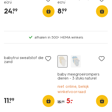
ecru
ecru
24
.
8
.
99
99
afhalen in 500+ HEMA winkels
3 stuks
nieuw
sale
babytrui sweatstof dieren
zand
baby meegroeirompers
dieren - 3 stuks naturel
niet online, bekijk
winkelvoorraad
11
.
5
.
–
99
15
.
99