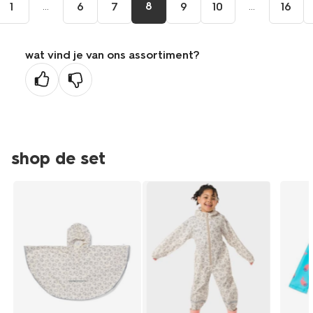
...
8
...
1
6
7
9
10
16
wat vind je van ons assortiment?
shop de set