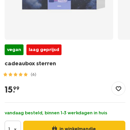
vegan
laag geprijsd
cadeaubox sterren
(6)
/cadeau/cadeaubox-
sterren-
15
.
99
11380024.html
vandaag besteld, binnen 1-3 werkdagen in huis
in winkelmandje
1