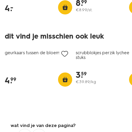
8
.
99
4
.
–
€
8
.
99
/st.
vegan
dit vind je misschien ook leuk
vegan
2 voor 3.99
geurkaars tussen de bloemen
scrubblokjes perzik lychee 
stuks
3
.
59
4
.
99
€
39
.
89
/kg
wat vind je van deze pagina?