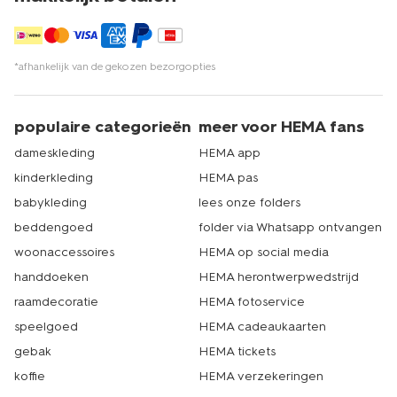
*afhankelijk van de gekozen bezorgopties
populaire categorieën
meer voor HEMA fans
dameskleding
HEMA app
kinderkleding
HEMA pas
babykleding
lees onze folders
beddengoed
folder via Whatsapp ontvangen
woonaccessoires
HEMA op social media
handdoeken
HEMA herontwerpwedstrijd
raamdecoratie
HEMA fotoservice
speelgoed
HEMA cadeaukaarten
gebak
HEMA tickets
koffie
HEMA verzekeringen