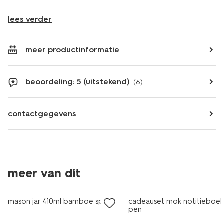
lees verder
meer productinformatie
beoordeling: 5 (uitstekend)
(6)
contactgegevens
meer van dit
laag geprijsd
mason jar 410ml bamboe spikkel
cadeauset mok notitieboek
pen