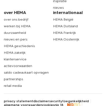
inspiratie
nieuws
over HEMA
internationaal
over ons bedrijf
HEMA België
werken bij HEMA
HEMA Duitsland
duurzaamheid
HEMA Frankrijk
nieuws en pers
HEMA Oostenrijk
HEMA geschiedenis
HEMA zakelijk
klantenservice
actievoorwaarden
saldo cadeaukaart opvragen
partnerships
retail media
privacy statement
disclaimer
security
toegankelijkheid
algemene voorwaarden
cookies
nix 18