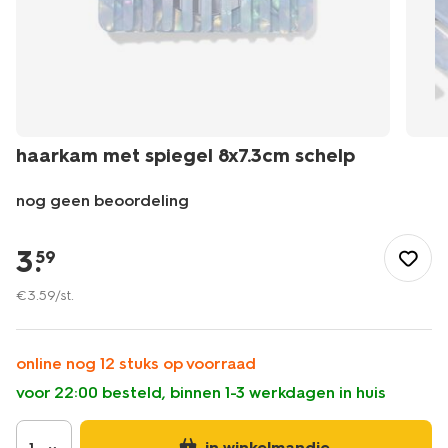
haarkam met spiegel 8x7.3cm schelp
nog geen beoordeling
/cadeau/haarkam-
met-
3
.
59
spiegel-
8x7.3cm-
€
3
.
59
/st.
schelp-
60101114.html
online nog 12 stuks op voorraad
voor 22:00 besteld, binnen 1-3 werkdagen in huis
in winkelmandje