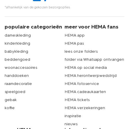
*afhankelijk van de gekozen bezorgopties
populaire categorieën
meer voor HEMA fans
dameskleding
HEMA app
kinderkleding
HEMA pas
babykleding
lees onze folders
beddengoed
folder via Whatsapp ontvangen
woonaccessoires
HEMA op social media
handdoeken
HEMA herontwerpwedstrijd
raamdecoratie
HEMA fotoservice
speelgoed
HEMA cadeaukaarten
gebak
HEMA tickets
koffie
HEMA verzekeringen
inspiratie
nieuws