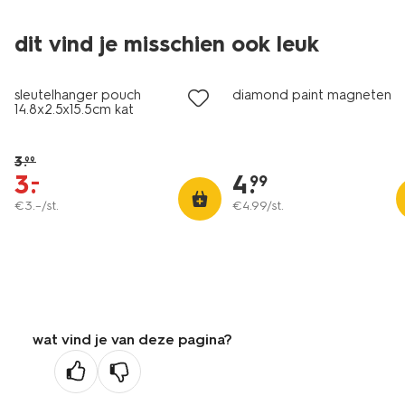
dit vind je misschien ook leuk
korting
sleutelhanger pouch
diamond paint magneten
14.8x2.5x15.5cm kat
3
.
99
3
.
4
.
–
99
€
3
.
–
/st.
€
4
.
99
/st.
wat vind je van deze pagina?