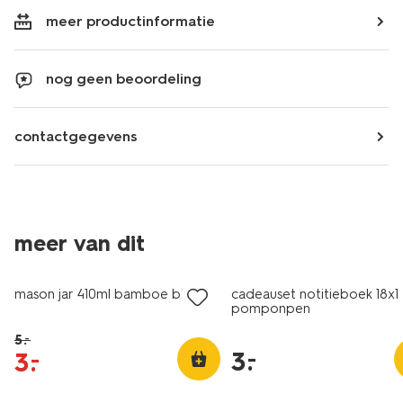
meer productinformatie
nog geen beoordeling
contactgegevens
meer van dit
sale
laag geprijsd
mason jar 410ml bamboe bloem
cadeauset notitieboek 18x
pomponpen
5
.
–
3
.
–
3
.
–