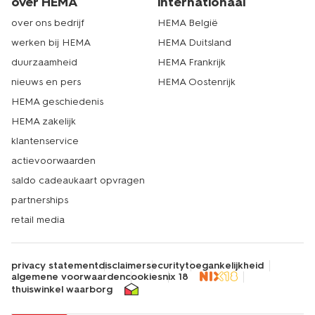
over HEMA
internationaal
over ons bedrijf
HEMA België
werken bij HEMA
HEMA Duitsland
duurzaamheid
HEMA Frankrijk
nieuws en pers
HEMA Oostenrijk
HEMA geschiedenis
HEMA zakelijk
klantenservice
actievoorwaarden
saldo cadeaukaart opvragen
partnerships
retail media
privacy statement
disclaimer
security
toegankelijkheid
algemene voorwaarden
cookies
nix 18
thuiswinkel waarborg