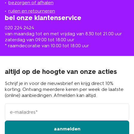
de
bezorgen of afhalen
buurt
ruilen en retourneren
bel onze klantenservice
020 224 2424
van maandag tot en met vrijdag van 8.30 tot 21.00 uur
zaterdag van 09.00 tot 18.00 uur
* raamdecoratie van 10.00 tot 18.00 uur
altijd op de hoogte van onze acties
Schrijf je in voor de nieuwsbrief en krijg direct 10%
korting. Ontvang meerdere keren per week de laatste
(online) aanbiedingen. Afmelden kan altijd.
e-
mailadres
aanmelden