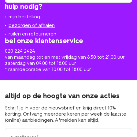
winkel
vind
hulp nodig?
winkel
bij
jou
mijn bestelling
in
de
bezorgen of afhalen
buurt
ruilen en retourneren
bel onze klantenservice
020 224 2424
van maandag tot en met vrijdag van 8.30 tot 21.00 uur
zaterdag van 09.00 tot 18.00 uur
* raamdecoratie van 10.00 tot 18.00 uur
altijd op de hoogte van onze acties
Schrijf je in voor de nieuwsbrief en krijg direct 10%
korting. Ontvang meerdere keren per week de laatste
(online) aanbiedingen. Afmelden kan altijd.
e-
mailadres