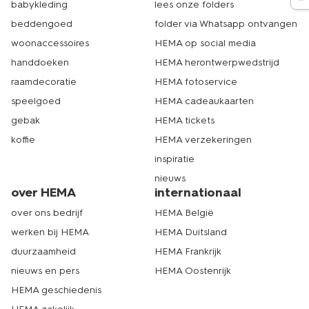
babykleding
lees onze folders
beddengoed
folder via Whatsapp ontvangen
woonaccessoires
HEMA op social media
handdoeken
HEMA herontwerpwedstrijd
raamdecoratie
HEMA fotoservice
speelgoed
HEMA cadeaukaarten
gebak
HEMA tickets
koffie
HEMA verzekeringen
inspiratie
nieuws
over HEMA
internationaal
over ons bedrijf
HEMA België
werken bij HEMA
HEMA Duitsland
duurzaamheid
HEMA Frankrijk
nieuws en pers
HEMA Oostenrijk
HEMA geschiedenis