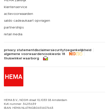
HEMA zakelijk
klantenservice
actievoorwaarden
saldo cadeaukaart opvragen
partnerships
retail media
privacy statement
disclaimer
security
toegankelijkheid
algemene voorwaarden
cookies
nix 18
thuiswinkel waarborg
HEMA B.V., NDSM-straat 10,1033 SB Amsterdam
KvK-nummer: 34215639
IBAN: HEMA NL67INGB0651607663