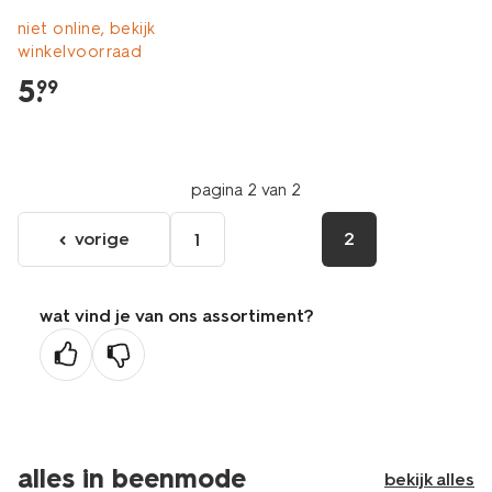
niet online, bekijk
winkelvoorraad
5
.
99
pagina 2 van 2
vorige
2
1
ga
naar
de
wat vind je van ons assortiment?
vorige
pagina
alles in beenmode
bekijk alles