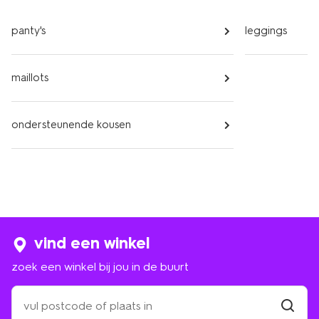
panty's
leggings
maillots
ondersteunende kousen
vind een winkel
zoek een winkel bij jou in de buurt
zoek
een