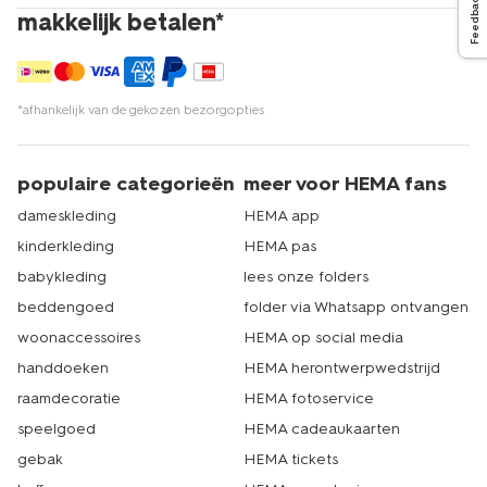
Feedback
makkelijk betalen*
*afhankelijk van de gekozen bezorgopties
populaire categorieën
meer voor HEMA fans
dameskleding
HEMA app
kinderkleding
HEMA pas
babykleding
lees onze folders
beddengoed
folder via Whatsapp ontvangen
woonaccessoires
HEMA op social media
handdoeken
HEMA herontwerpwedstrijd
raamdecoratie
HEMA fotoservice
speelgoed
HEMA cadeaukaarten
gebak
HEMA tickets