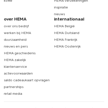
koffie
HEMA verzekeringen
inspiratie
nieuws
over HEMA
internationaal
over ons bedrijf
HEMA België
werken bij HEMA
HEMA Duitsland
duurzaamheid
HEMA Frankrijk
nieuws en pers
HEMA Oostenrijk
HEMA geschiedenis
HEMA zakelijk
klantenservice
actievoorwaarden
saldo cadeaukaart opvragen
partnerships
retail media