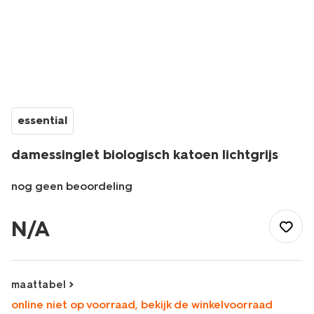
essential
damessinglet biologisch katoen lichtgrijs
nog geen beoordeling
/dames/dameskleding/shirts-
tops/singlets/damessinglet-
N/A
biologisch-
katoen-
lichtgrijs-
1000004680.html
maattabel
online niet op voorraad, bekijk de winkelvoorraad