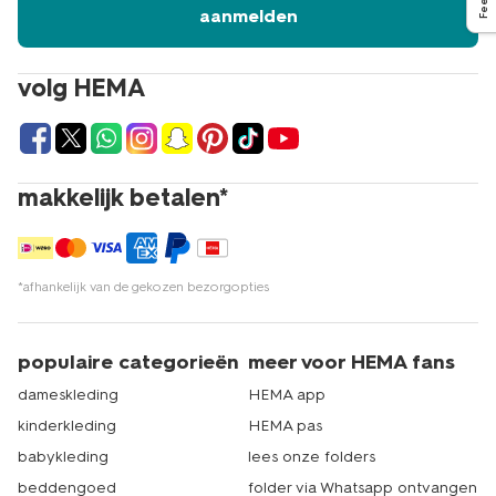
aanmelden
volg HEMA
makkelijk betalen*
*afhankelijk van de gekozen bezorgopties
populaire categorieën
meer voor HEMA fans
dameskleding
HEMA app
kinderkleding
HEMA pas
babykleding
lees onze folders
beddengoed
folder via Whatsapp ontvangen