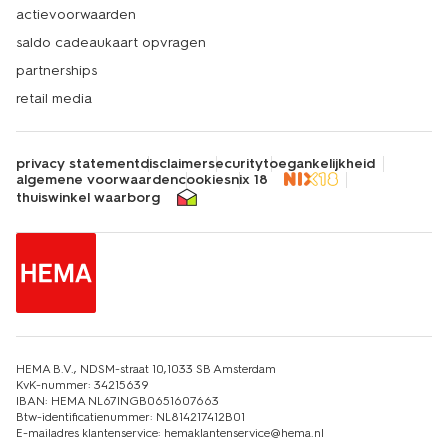
actievoorwaarden
saldo cadeaukaart opvragen
partnerships
retail media
privacy statement
disclaimer
security
toegankelijkheid
algemene voorwaarden
cookies
nix 18
thuiswinkel waarborg
HEMA B.V., NDSM-straat 10,1033 SB Amsterdam
KvK-nummer: 34215639
IBAN: HEMA NL67INGB0651607663
Btw-identificatienummer: NL814217412B01
E-mailadres klantenservice: hemaklantenservice@hema.nl