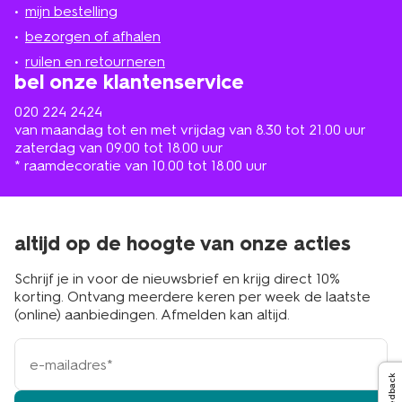
jou
mijn bestelling
in
de
bezorgen of afhalen
buurt
ruilen en retourneren
bel onze klantenservice
020 224 2424
van maandag tot en met vrijdag van 8.30 tot 21.00 uur
zaterdag van 09.00 tot 18.00 uur
* raamdecoratie van 10.00 tot 18.00 uur
altijd op de hoogte van onze acties
Schrijf je in voor de nieuwsbrief en krijg direct 10%
korting. Ontvang meerdere keren per week de laatste
(online) aanbiedingen. Afmelden kan altijd.
e-
mailadres
Feedback