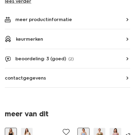
lees verder
meer productinformatie
keurmerken
beoordeling: 3 (goed)
(2)
contactgegevens
essential
meer van dit
essential
sale
+2