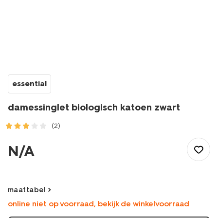
essential
damessinglet biologisch katoen zwart
(2)
/dames/dameskleding/shirts-
tops/singlets/damessinglet-
N/A
biologisch-
katoen-
zwart-
1000004704.html
maattabel
online niet op voorraad, bekijk de winkelvoorraad