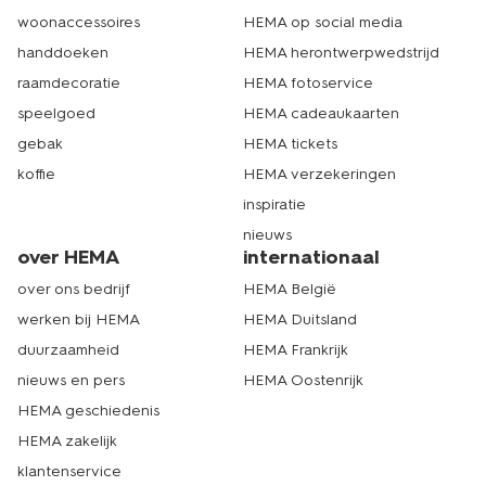
woonaccessoires
HEMA op social media
handdoeken
HEMA herontwerpwedstrijd
raamdecoratie
HEMA fotoservice
speelgoed
HEMA cadeaukaarten
gebak
HEMA tickets
koffie
HEMA verzekeringen
inspiratie
nieuws
over HEMA
internationaal
over ons bedrijf
HEMA België
werken bij HEMA
HEMA Duitsland
duurzaamheid
HEMA Frankrijk
nieuws en pers
HEMA Oostenrijk
HEMA geschiedenis
HEMA zakelijk
klantenservice