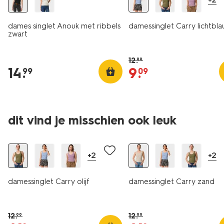
dames singlet Anouk met ribbels
damessinglet Carry lichtbl
zwart
12
.
99
14
.
9
.
99
09
essential
essential
dit vind je misschien ook leuk
sale
sale
+2
+2
damessinglet Carry olijf
damessinglet Carry zand
12
.
12
.
99
99