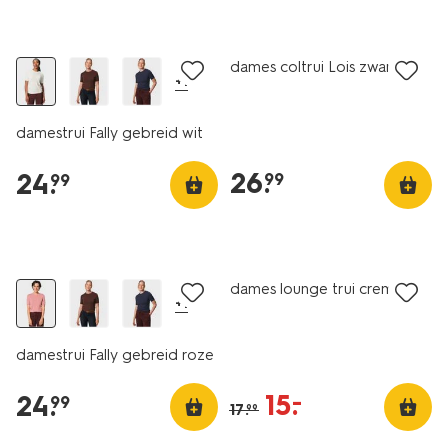
nieuw
nieuw
dames coltrui Lois zwart
+1
damestrui Fally gebreid wit
26
.
24
.
99
99
nieuw
sale
dames lounge trui creme
+1
damestrui Fally gebreid roze
15
.
–
24
.
99
17
.
99