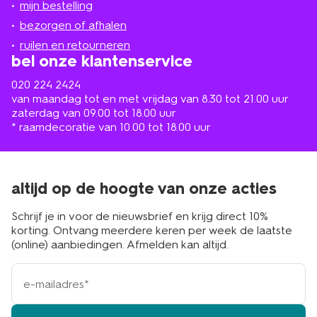
mijn bestelling
in
de
bezorgen of afhalen
buurt
ruilen en retourneren
bel onze klantenservice
020 224 2424
van maandag tot en met vrijdag van 8.30 tot 21.00 uur
zaterdag van 09.00 tot 18.00 uur
* raamdecoratie van 10.00 tot 18.00 uur
altijd op de hoogte van onze acties
Schrijf je in voor de nieuwsbrief en krijg direct 10%
korting. Ontvang meerdere keren per week de laatste
(online) aanbiedingen. Afmelden kan altijd.
e-
mailadres