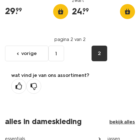
zwart
29
.
24
.
99
99
pagina 2 van 2
vorige
2
1
ga
naar
de
wat vind je van ons assortiment?
vorige
pagina
alles in dameskleding
bekijk alles
essentials
jassen