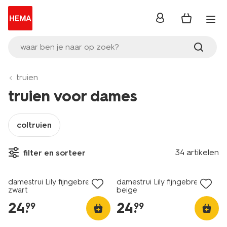
inloggen
waar ben je naar op zoek?
truien
truien voor dames
coltruien
34 artikelen
filter en sorteer
nieuw
nieuw
damestrui Lily fijngebreid
damestrui Lily fijngebreid
zwart
beige
24
.
24
.
99
99