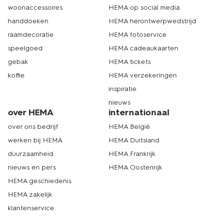
woonaccessoires
HEMA op social media
handdoeken
HEMA herontwerpwedstrijd
raamdecoratie
HEMA fotoservice
speelgoed
HEMA cadeaukaarten
gebak
HEMA tickets
koffie
HEMA verzekeringen
inspiratie
nieuws
over HEMA
internationaal
over ons bedrijf
HEMA België
werken bij HEMA
HEMA Duitsland
duurzaamheid
HEMA Frankrijk
nieuws en pers
HEMA Oostenrijk
HEMA geschiedenis
HEMA zakelijk
klantenservice