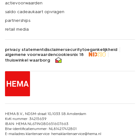
actievoorwaarden
saldo cadeaukaart opvragen
partnerships
retail media
privacy statement
disclaimer
security
toegankelijkheid
algemene voorwaarden
cookies
nix 18
thuiswinkel waarborg
HEMA B.V., NDSM-straat 10,1033 SB Amsterdam
KvK-nummer: 34215639
IBAN: HEMA NL67INGB0651607663
Btw-identificatienummer: NL814217412B01
E-mailadres klantenservice: hemaklantenservice@hema.nl