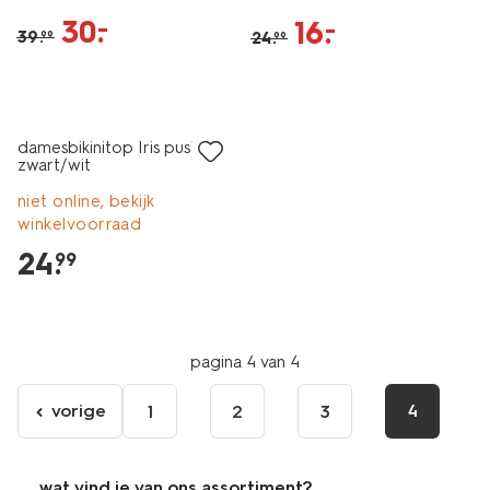
30
.
–
16
.
–
39
.
24
.
99
99
damesbikinitop Iris push-up
zwart/wit
niet online, bekijk
winkelvoorraad
24
.
99
pagina 4 van 4
vorige
4
1
2
3
ga
naar
de
wat vind je van ons assortiment?