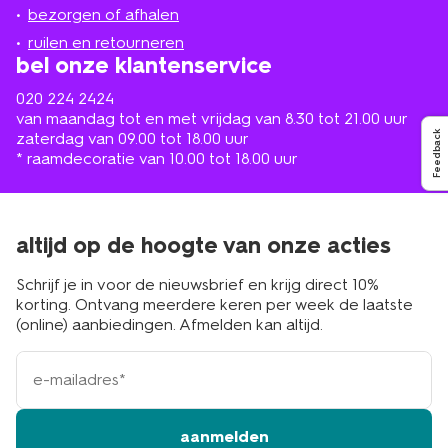
de
bezorgen of afhalen
buurt
ruilen en retourneren
bel onze klantenservice
020 224 2424
van maandag tot en met vrijdag van 8.30 tot 21.00 uur
Feedback
zaterdag van 09.00 tot 18.00 uur
* raamdecoratie van 10.00 tot 18.00 uur
altijd op de hoogte van onze acties
Schrijf je in voor de nieuwsbrief en krijg direct 10%
korting. Ontvang meerdere keren per week de laatste
(online) aanbiedingen. Afmelden kan altijd.
e-
mailadres
aanmelden