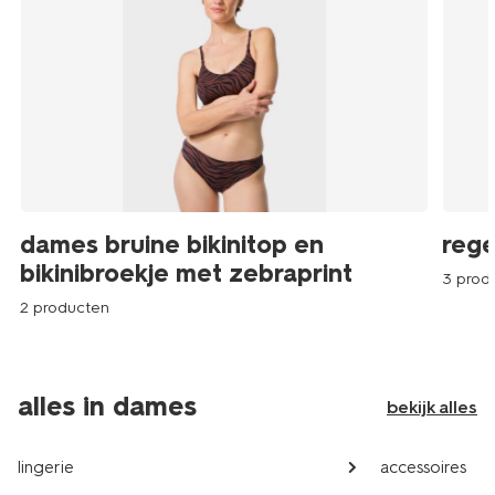
dames bruine bikinitop en
rege
bikinibroekje met zebraprint
3 prod
2 producten
alles in dames
bekijk alles
lingerie
accessoires