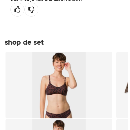
vorige
pagina
shop de set