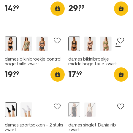
29
.
14
.
99
99
+7
dames bikinibroekje control
dames bikinibroekje
hoge taille zwart
middelhoge taille zwart
19
.
17
.
99
49
2 paar
nieuw
dames sportsokken - 2 stuks
dames singlet Dania rib
zwart
zwart