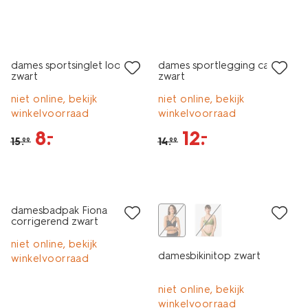
sale
sale
dames sportsinglet loose fit
dames sportlegging capri
zwart
zwart
niet online, bekijk
niet online, bekijk
winkelvoorraad
winkelvoorraad
8
.
12
.
–
–
15
.
14
.
99
99
korting
korting
damesbadpak Fiona
corrigerend zwart
niet online, bekijk
damesbikinitop zwart
winkelvoorraad
niet online, bekijk
winkelvoorraad