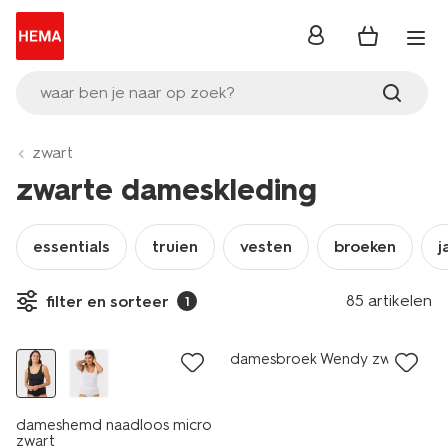
inloggen
waar ben je naar op zoek?
zwart
zwarte dameskleding
essentials
truien
vesten
broeken
j
85 artikelen
filter en sorteer
1
30% korting
damesbroek Wendy zwart
dameshemd naadloos micro
zwart