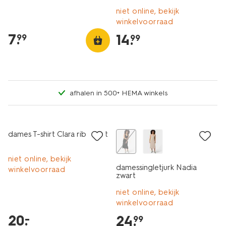
niet online, bekijk
winkelvoorraad
7
.
14
.
99
99
afhalen in 500+ HEMA winkels
nieuw
dames T-shirt Clara rib zwart
niet online, bekijk
damessingletjurk Nadia
winkelvoorraad
zwart
niet online, bekijk
winkelvoorraad
20
.
–
24
.
99