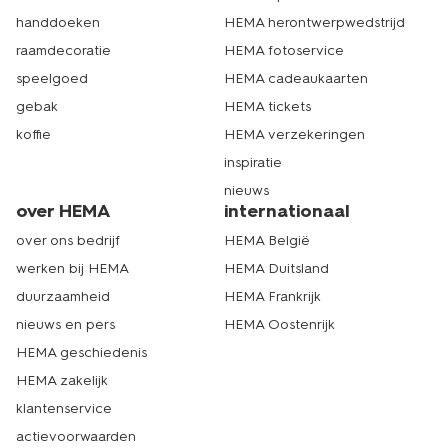
handdoeken
HEMA herontwerpwedstrijd
raamdecoratie
HEMA fotoservice
speelgoed
HEMA cadeaukaarten
gebak
HEMA tickets
koffie
HEMA verzekeringen
inspiratie
nieuws
over HEMA
internationaal
over ons bedrijf
HEMA België
werken bij HEMA
HEMA Duitsland
duurzaamheid
HEMA Frankrijk
nieuws en pers
HEMA Oostenrijk
HEMA geschiedenis
HEMA zakelijk
klantenservice
actievoorwaarden