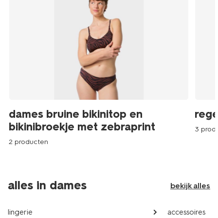
dames bruine bikinitop en
rege
bikinibroekje met zebraprint
3 prod
2 producten
alles in dames
bekijk alles
lingerie
accessoires