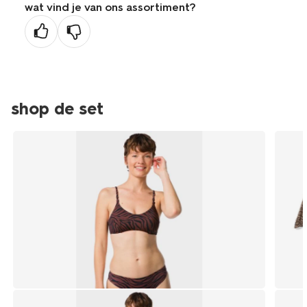
wat vind je van ons assortiment?
vorige
pagina
shop de set