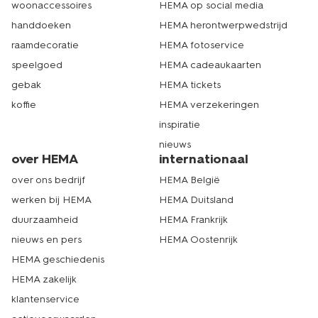
woonaccessoires
HEMA op social media
handdoeken
HEMA herontwerpwedstrijd
raamdecoratie
HEMA fotoservice
speelgoed
HEMA cadeaukaarten
gebak
HEMA tickets
koffie
HEMA verzekeringen
inspiratie
nieuws
over HEMA
internationaal
over ons bedrijf
HEMA België
werken bij HEMA
HEMA Duitsland
duurzaamheid
HEMA Frankrijk
nieuws en pers
HEMA Oostenrijk
HEMA geschiedenis
HEMA zakelijk
klantenservice