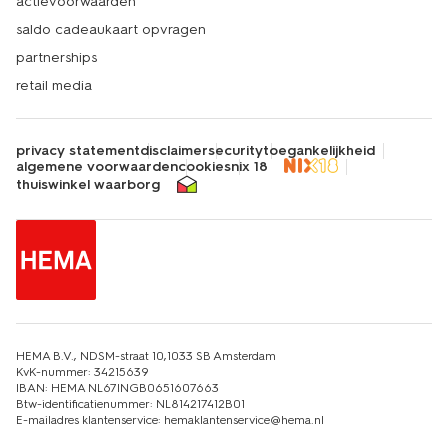
actievoorwaarden
saldo cadeaukaart opvragen
partnerships
retail media
privacy statement
disclaimer
security
toegankelijkheid
algemene voorwaarden
cookies
nix 18
thuiswinkel waarborg
HEMA B.V., NDSM-straat 10,1033 SB Amsterdam
KvK-nummer: 34215639
IBAN: HEMA NL67INGB0651607663
Btw-identificatienummer: NL814217412B01
E-mailadres klantenservice: hemaklantenservice@hema.nl