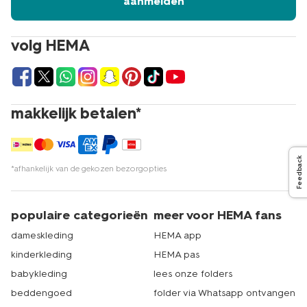
aanmelden
volg HEMA
makkelijk betalen*
Feedback
*afhankelijk van de gekozen bezorgopties
populaire categorieën
meer voor HEMA fans
dameskleding
HEMA app
kinderkleding
HEMA pas
babykleding
lees onze folders
beddengoed
folder via Whatsapp ontvangen