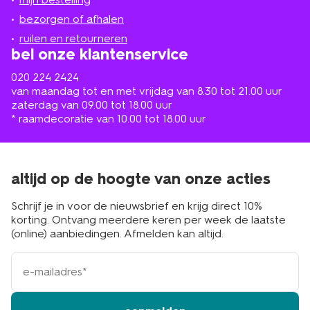
in
de
bezorgen of afhalen
buurt
ruilen en retourneren
bel onze klantenservice
020 224 2424
van maandag tot en met vrijdag van 8.30 tot 21.00 uur
zaterdag van 09.00 tot 18.00 uur
* raamdecoratie van 10.00 tot 18.00 uur
altijd op de hoogte van onze acties
Schrijf je in voor de nieuwsbrief en krijg direct 10%
korting. Ontvang meerdere keren per week de laatste
(online) aanbiedingen. Afmelden kan altijd.
e-
mailadres