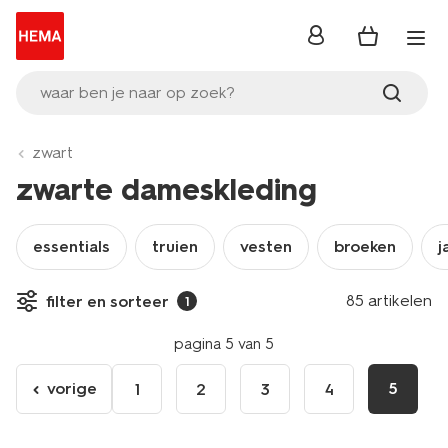
inloggen
waar ben je naar op zoek?
zwart
zwarte dameskleding
essentials
truien
vesten
broeken
j
85 artikelen
filter en sorteer
1
pagina 5 van 5
vorige
5
1
2
3
4
ga
naar
de