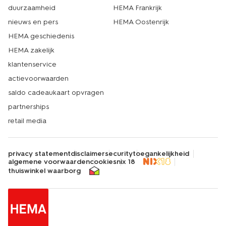
duurzaamheid
HEMA Frankrijk
nieuws en pers
HEMA Oostenrijk
HEMA geschiedenis
HEMA zakelijk
klantenservice
actievoorwaarden
saldo cadeaukaart opvragen
partnerships
retail media
privacy statement
disclaimer
security
toegankelijkheid
algemene voorwaarden
cookies
nix 18
thuiswinkel waarborg