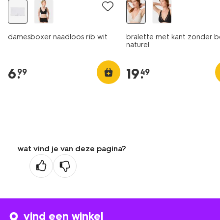
damesboxer naadloos rib wit
bralette met kant zonder 
naturel
6
.
19
.
99
49
wat vind je van deze pagina?
vind een winkel