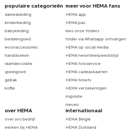
populaire categorieën
meer voor HEMA fans
dameskleding
HEMA app
kinderkleding
HEMA pas
babykleding
lees onze folders
beddengoed
folder via Whatsapp ontvangen
woonaccessoires
HEMA op social media
handdoeken
HEMA herontwerpwedstrijd
raamdecoratie
HEMA fotoservice
speelgoed
HEMA cadeaukaarten
gebak
HEMA tickets
koffie
HEMA verzekeringen
inspiratie
nieuws
over HEMA
internationaal
over ons bedrijf
HEMA België
werken bij HEMA
HEMA Duitsland