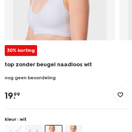
30% korting
top zonder beugel naadloos wit
nog geen beoordeling
/dames/lingerie/bh/bh-
top/top-
19
.
99
zonder-
beugel-
naadloos-
wit-
kleur :
wit
21930806WHITE.html