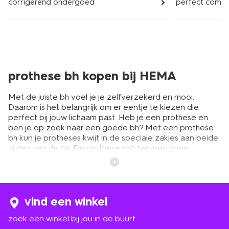
corrigerend ondergoed
perfect comf
prothese bh kopen bij HEMA
Met de juiste bh voel je je zelfverzekerd en mooi.
Daarom is het belangrijk om er eentje te kiezen die
perfect bij jouw lichaam past. Heb je een prothese en
ben je op zoek naar een goede bh? Met een prothese
bh kun je protheses kwijt in de speciale zakjes aan beide
zijden van de bh. De prothese bh’s hebben hoge
voorgevormde cups waardoor ze er goed in passen en
stevig op hun plek worden gehouden. Ze zijn gemaakt
zonder beugel zodat je lekker vrij kunt bewegen. En om
te zorgen voor de beste pasvorm zijn de bh’s van HEMA
doorgepast door echte pasmodellen van Pink Ribbon en
vind een winkel
HEMA. Wil je meer weten over de samenwerking tussen
zoek een winkel bij jou in de buurt
HEMA en Pink Ribbon? Neem een kijkje op deze pagina