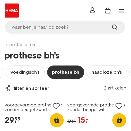
inloggen
waar ben je naar op zoek?
prothese bh
prothese bh's
voedingsbh's
prothese bh
naadloze bh's
2 artikelen
filter en sorteer
sale
voorgevormde prothese bh
voorgevormde prothese bh
zonder beugel zwart
zonder beugel wit
29
.
15
.
–
99
17
.
99