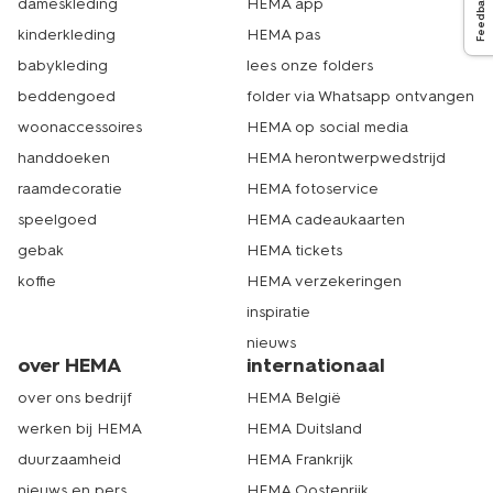
Feedback
dameskleding
HEMA app
kinderkleding
HEMA pas
babykleding
lees onze folders
beddengoed
folder via Whatsapp ontvangen
woonaccessoires
HEMA op social media
handdoeken
HEMA herontwerpwedstrijd
raamdecoratie
HEMA fotoservice
speelgoed
HEMA cadeaukaarten
gebak
HEMA tickets
koffie
HEMA verzekeringen
inspiratie
nieuws
over HEMA
internationaal
over ons bedrijf
HEMA België
werken bij HEMA
HEMA Duitsland
duurzaamheid
HEMA Frankrijk
nieuws en pers
HEMA Oostenrijk