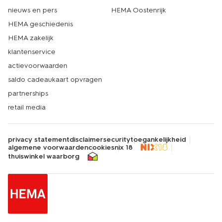
nieuws en pers
HEMA Oostenrijk
HEMA geschiedenis
HEMA zakelijk
klantenservice
actievoorwaarden
saldo cadeaukaart opvragen
partnerships
retail media
privacy statement
disclaimer
security
toegankelijkheid
algemene voorwaarden
cookies
nix 18
thuiswinkel waarborg