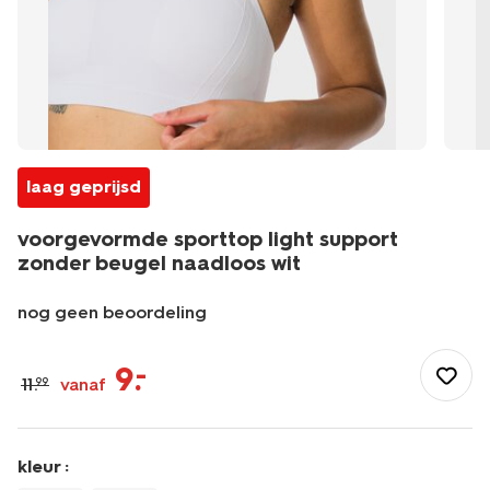
laag geprijsd
voorgevormde sporttop light support
zonder beugel naadloos wit
nog geen beoordeling
/dames/lingerie/bh/sport-
bh/voorgevormde-
9
.
–
11
.
vanaf
99
sporttop-
light-
support-
zonder-
kleur :
beugel-