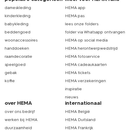
dameskleding
HEMA app
kinderkleding
HEMA pas
babykleding
lees onze folders
beddengoed
folder via Whatsapp ontvangen
woonaccessoires
HEMA op social media
handdoeken
HEMA herontwerpwedstrijd
raamdecoratie
HEMA fotoservice
speelgoed
HEMA cadeaukaarten
gebak
HEMA tickets
koffie
HEMA verzekeringen
inspiratie
nieuws
over HEMA
internationaal
over ons bedrijf
HEMA België
werken bij HEMA
HEMA Duitsland
duurzaamheid
HEMA Frankrijk