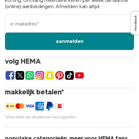
korting. Ontvang meerdere keren per week de laatste
(online) aanbiedingen. Afmelden kan altijd.
e-
Feedback
mailadres
aanmelden
volg HEMA
makkelijk betalen*
*afhankelijk van de gekozen bezorgopties
populaire categorieën
meer voor HEMA fans