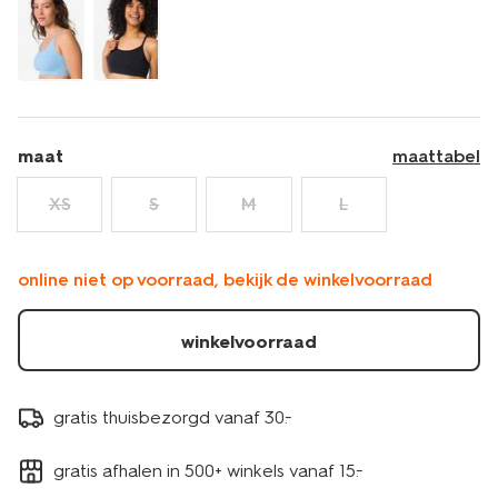
naadloos-
wit-
21770140WHITE.html
maat
maattabel
XS
S
M
L
online niet op voorraad, bekijk de winkelvoorraad
winkelvoorraad
gratis thuisbezorgd vanaf 30.-
gratis afhalen in 500+ winkels vanaf 15.-