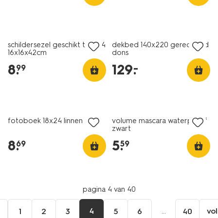
schildersezel geschikt t/m A4
dekbed 140x220 gerecycled
16x16x42cm
dons
8
.
129
.
–
99
vegan
fotoboek 18x24 linnen ecru
volume mascara waterproof
zwart
8
.
5
.
69
59
pagina 4 van 40
e
4
...
vo
1
2
3
5
6
40