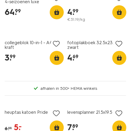
4-seizoenen luxe
64
.
4
.
99
99
€
31
.
19
/kg
3+1 gratis
collegeblok 10-in-1 - A4 -
fotoplakboek 32.5x23.2
kraft
zwart
3
.
4
.
99
69
afhalen in 500+ HEMA winkels
sale
heuptas katoen Pride
levensplanner 21.5x19.5
5
.
7
.
–
89
6
.
99