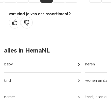
wat vind je van ons assortiment?
ge
na
alles in HemaNL
baby
heren
kind
wonen en slap
dames
taart, eten en 