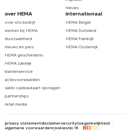
nieuws
over HEMA
internationaal
over ons bedrijf
HEMA België
werken bij HEMA
HEMA Duitsland
duurzaamheid
HEMA Frankrijk
nieuws en pers
HEMA Oostenrijk
HEMA geschiedenis
HEMA zakelijk
klantenservice
actievoorwaarden
saldo cadeaukaart opvragen
partnerships
retail media
privacy statement
disclaimer
security
toegankelijkheid
algemene voorwaarden
cookies
nix 18