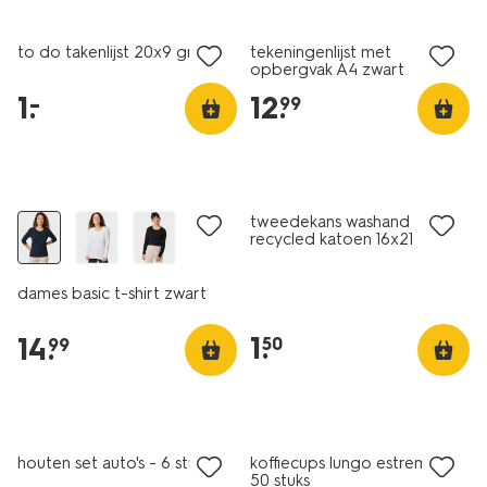
laag geprijsd
to do takenlijst 20x9 grijs
tekeningenlijst met
opbergvak A4 zwart
1
.
12
.
–
99
essential
laag geprijsd
tweedekans washand
recycled katoen 16x21
oudroze
dames basic t-shirt zwart
1
.
14
.
50
99
houten set auto's - 6 stuks
koffiecups lungo estremo -
50 stuks