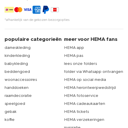
*afhankelijk van de gekozen bezorgopties
populaire categorieën
meer voor HEMA fans
dameskleding
HEMA app
kinderkleding
HEMA pas
babykleding
lees onze folders
beddengoed
folder via Whatsapp ontvangen
woonaccessoires
HEMA op social media
handdoeken
HEMA herontwerpwedstrijd
raamdecoratie
HEMA fotoservice
speelgoed
HEMA cadeaukaarten
gebak
HEMA tickets
koffie
HEMA verzekeringen
inspiratie