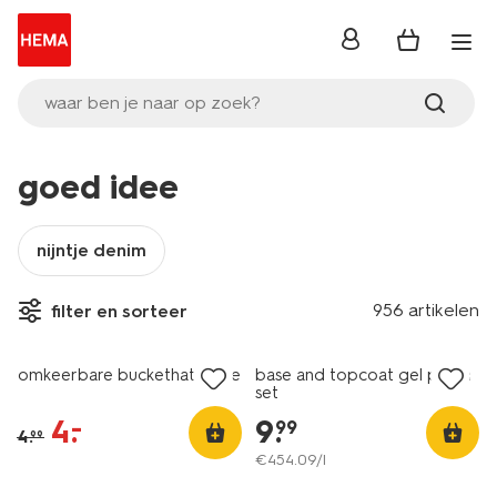
inloggen
waar ben je naar op zoek?
goed idee
nijntje denim
vegan
956 artikelen
filter en sorteer
sale
1+1 gratis
omkeerbare buckethat Pride
base and topcoat gel polish
set
4
.
9
.
–
99
4
.
99
€
454
.
09
/l
2 voor 12.99