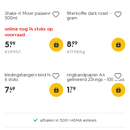
vegan
met je HEMA pas
Shake-it Mixer passievrucht
filterkoffie dark roast - 500
500ml
gram
online nog 14 stuks op
voorraad
8
.
5
.
99
99
€
29
.
95
/l
€
17
.
98
/kg
kledingshangers kind hout -
ringbandpapier A4
6 stuks
gelinieerd 23rings - 100 stuks
7
.
1
.
49
79
afhalen in 500+ HEMA winkels