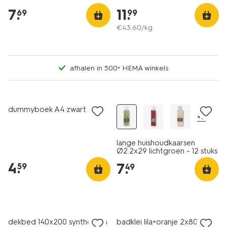
7
.
11
.
69
99
€
43
.
60
/kg
afhalen in 500+ HEMA winkels
vegan
dummyboek A4 zwart
+7
lange huishoudkaarsen
Ø2.2x29 lichtgroen - 12 stuks
4
.
7
.
59
49
vegan
dekbed 140x200 synthetisch
badklei lila+oranje 2x80g