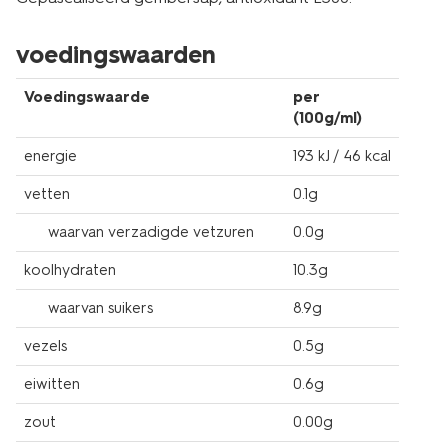
voedingswaarden
Voedingswaarde
per
(100g/ml)
energie
193 kJ / 46 kcal
vetten
0.1g
waarvan verzadigde vetzuren
0.0g
koolhydraten
10.3g
waarvan suikers
8.9g
vezels
0.5g
eiwitten
0.6g
zout
0.00g