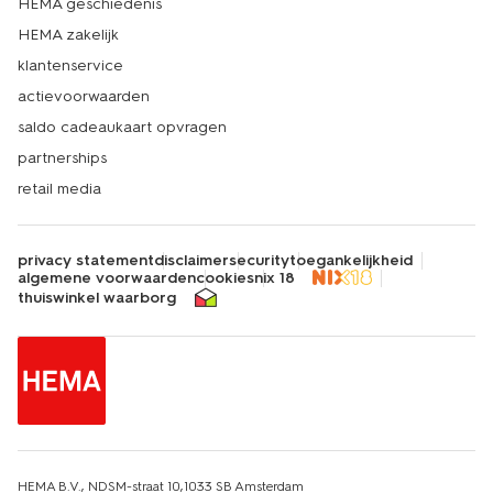
HEMA geschiedenis
HEMA zakelijk
klantenservice
actievoorwaarden
saldo cadeaukaart opvragen
partnerships
retail media
privacy statement
disclaimer
security
toegankelijkheid
algemene voorwaarden
cookies
nix 18
thuiswinkel waarborg
HEMA B.V., NDSM-straat 10,1033 SB Amsterdam