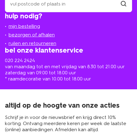
een
winkel
vind
hulp nodig?
winkel
bij
jou
mijn bestelling
in
de
bezorgen of afhalen
buurt
ruilen en retourneren
bel onze klantenservice
020 224 2424
van maandag tot en met vrijdag van 8.30 tot 21.00 uur
zaterdag van 09.00 tot 18.00 uur
* raamdecoratie van 10.00 tot 18.00 uur
altijd op de hoogte van onze acties
Schrijf je in voor de nieuwsbrief en krijg direct 10%
korting. Ontvang meerdere keren per week de laatste
(online) aanbiedingen. Afmelden kan altijd.