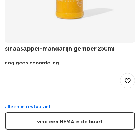
sinaasappel-mandarijn gember 250ml
nog geen beoordeling
/eten-
drinken/restaurant/warme-
dranken/sinaasappel-
mandarijn-
gember-
250ml-
alleen in restaurant
28102272.html
vind een HEMA in de buurt