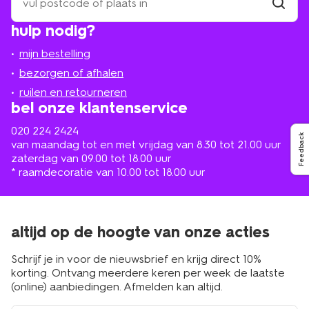
een
winkel
vind
hulp nodig?
winkel
bij
jou
mijn bestelling
in
de
bezorgen of afhalen
buurt
ruilen en retourneren
bel onze klantenservice
020 224 2424
Feedback
van maandag tot en met vrijdag van 8.30 tot 21.00 uur
zaterdag van 09.00 tot 18.00 uur
* raamdecoratie van 10.00 tot 18.00 uur
altijd op de hoogte van onze acties
Schrijf je in voor de nieuwsbrief en krijg direct 10%
korting. Ontvang meerdere keren per week de laatste
(online) aanbiedingen. Afmelden kan altijd.