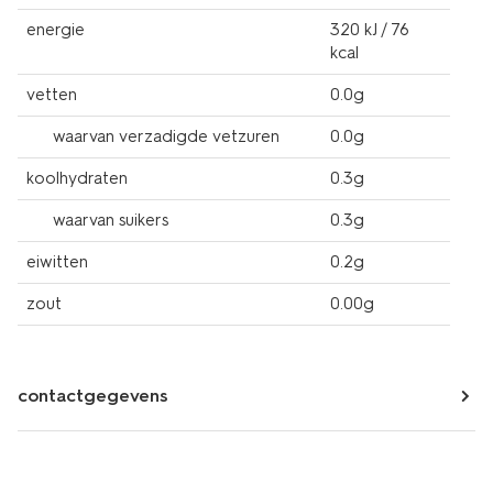
energie
320 kJ / 76
kcal
vetten
0.0g
waarvan verzadigde vetzuren
0.0g
koolhydraten
0.3g
waarvan suikers
0.3g
eiwitten
0.2g
zout
0.00g
contactgegevens