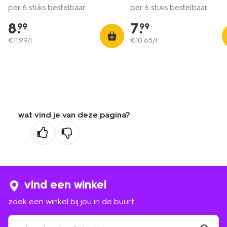
per 6 stuks bestelbaar
per 6 stuks bestelbaar
8
.
7
.
99
99
€
11
.
99
/l
€
10
.
65
/l
wat vind je van deze pagina?
vind een winkel
zoek een winkel bij jou in de buurt
zoek