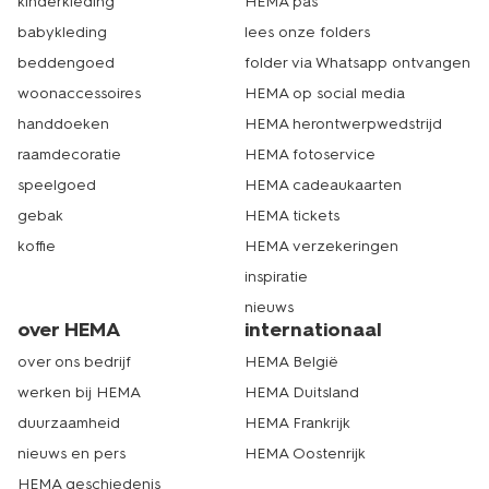
kinderkleding
HEMA pas
babykleding
lees onze folders
beddengoed
folder via Whatsapp ontvangen
woonaccessoires
HEMA op social media
handdoeken
HEMA herontwerpwedstrijd
raamdecoratie
HEMA fotoservice
speelgoed
HEMA cadeaukaarten
gebak
HEMA tickets
koffie
HEMA verzekeringen
inspiratie
nieuws
over HEMA
internationaal
over ons bedrijf
HEMA België
werken bij HEMA
HEMA Duitsland
duurzaamheid
HEMA Frankrijk
nieuws en pers
HEMA Oostenrijk
HEMA geschiedenis