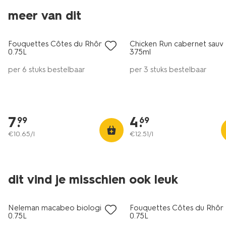
6=5
6=5
meer van dit
alleen online
alleen online
Fouquettes Côtes du Rhône
Chicken Run cabernet sauv
8.5
0.75L
375ml
per 6 stuks bestelbaar
per 3 stuks bestelbaar
7
.
4
.
99
69
€
10
.
65
/l
€
12
.
51
/l
6=5
6=5
dit vind je misschien ook leuk
alleen online
alleen online
Neleman macabeo biologisch
Fouquettes Côtes du Rhôn
8.5
8.5
0.75L
0.75L