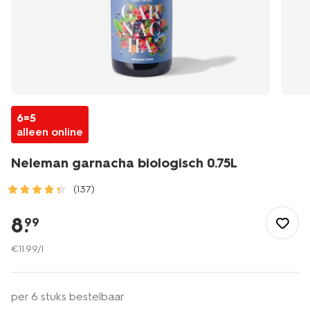
6=5
alleen online
Neleman garnacha biologisch 0.75L
(137)
/eten-
drinken/wijn/rode-
8
.
99
wijn/neleman-
garnacha-
€
11
.
99
/l
biologisch-
0.75l-
17360060.html
per 6 stuks bestelbaar