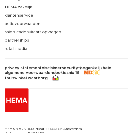
HEMA zakelijk
klantenservice
actievoorwaarden
saldo cadeaukaart opvragen
partnerships
retail media
privacy statement
disclaimer
security
toegankelijkheid
algemene voorwaarden
cookies
nix 18
thuiswinkel waarborg
HEMA B.V., NDSM-straat 10,1033 SB Amsterdam