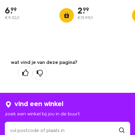
6
.
2
.
99
99
€
9
.
32
/l
€
15
.
99
/l
wat vind je van deze pagina?
vind een winkel
zoek een winkel bij jou in de buurt
zoek
een