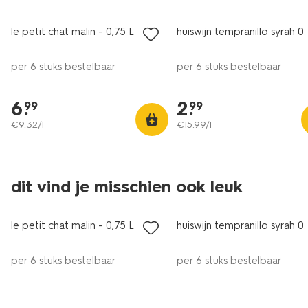
alleen online
alleen online
le petit chat malin - 0,75 L
huiswijn tempranillo syrah 0.
8
per 6 stuks bestelbaar
per 6 stuks bestelbaar
6
.
2
.
99
99
€
9
.
32
/l
€
15
.
99
/l
6=5
6=5
dit vind je misschien ook leuk
alleen online
alleen online
le petit chat malin - 0,75 L
huiswijn tempranillo syrah 0.
8
per 6 stuks bestelbaar
per 6 stuks bestelbaar