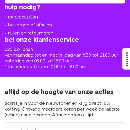
winkel
vind
hulp nodig?
winkel
bij
jou
mijn bestelling
in
de
bezorgen of afhalen
buurt
ruilen en retourneren
bel onze klantenservice
020 224 2424
Feedback
van maandag tot en met vrijdag van 8.30 tot 21.00 uur
zaterdag van 09.00 tot 18.00 uur
* raamdecoratie van 10.00 tot 18.00 uur
altijd op de hoogte van onze acties
Schrijf je in voor de nieuwsbrief en krijg direct 10%
korting. Ontvang meerdere keren per week de laatste
(online) aanbiedingen. Afmelden kan altijd.
e-