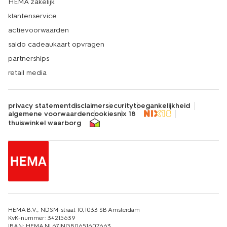
HEMA zakelijk
klantenservice
actievoorwaarden
saldo cadeaukaart opvragen
partnerships
retail media
privacy statement
disclaimer
security
toegankelijkheid
algemene voorwaarden
cookies
nix 18
thuiswinkel waarborg
HEMA B.V., NDSM-straat 10,1033 SB Amsterdam
KvK-nummer: 34215639
IBAN: HEMA NL67INGB0651607663