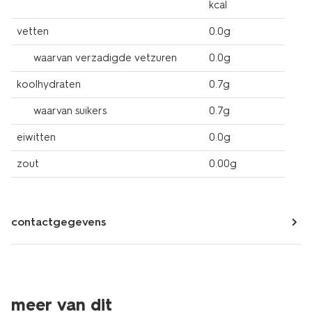
kcal
vetten
0.0g
waarvan verzadigde vetzuren
0.0g
koolhydraten
0.7g
waarvan suikers
0.7g
eiwitten
0.0g
zout
0.00g
contactgegevens
6=5
6=5
meer van dit