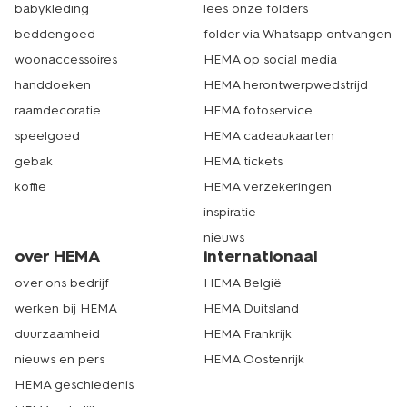
babykleding
lees onze folders
beddengoed
folder via Whatsapp ontvangen
woonaccessoires
HEMA op social media
handdoeken
HEMA herontwerpwedstrijd
raamdecoratie
HEMA fotoservice
speelgoed
HEMA cadeaukaarten
gebak
HEMA tickets
koffie
HEMA verzekeringen
inspiratie
nieuws
over HEMA
internationaal
over ons bedrijf
HEMA België
werken bij HEMA
HEMA Duitsland
duurzaamheid
HEMA Frankrijk
nieuws en pers
HEMA Oostenrijk
HEMA geschiedenis